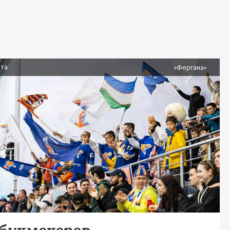
ста
«Фергана»