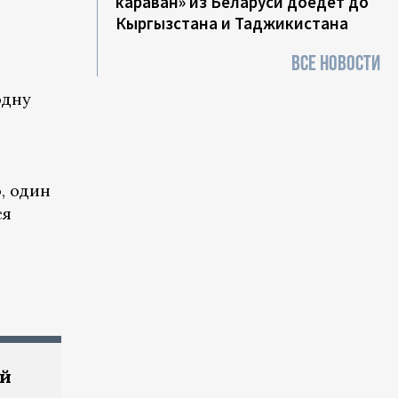
караван» из Беларуси доедет до
Кыргызстана и Таджикистана
ВСЕ НОВОСТИ
одну
, один
ся
ий