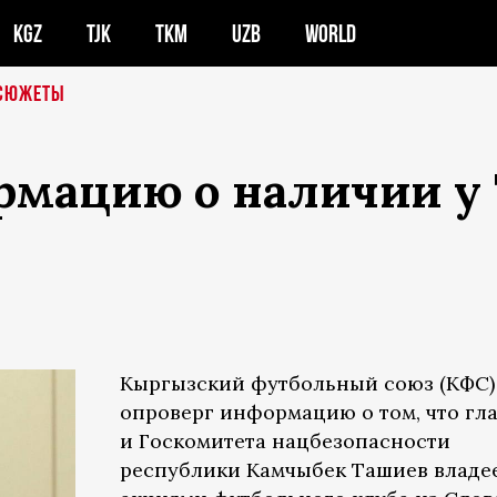
KGZ
TJK
TKM
UZB
WORLD
СЮЖЕТЫ
рмацию о наличии у
в
Кыргызский футбольный союз (КФС)
опроверг информацию о том, что гл
и Госкомитета нацбезопасности
республики Камчыбек Ташиев владе