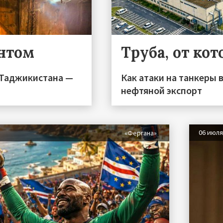
ентом
Труба, от ко
 Таджикистана —
Как атаки на танкеры 
нефтяной экспорт
06 июл
«Фергана»