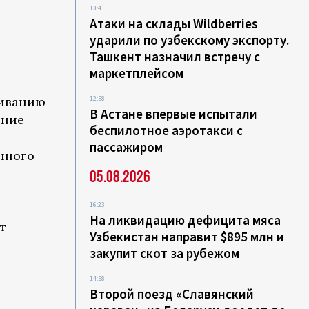
13:41
Атаки на склады Wildberries
ударили по узбекскому экспорту.
Ташкент назначил встречу с
маркетплейсом
живанию
12:58
В Астане впервые испытали
ение
беспилотное аэротакси с
пассажиром
нного
05.08.2026
16:23
На ликвидацию дефицита мяса
т
Узбекистан направит $895 млн и
закупит скот за рубежом
14:58
Второй поезд «Славянский