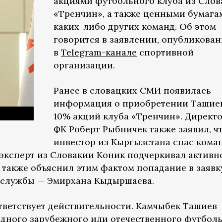
акциями футбольного клуба из Слов
«Тренчин», а также ценными бумага
каких-либо других команд. Об этом
говорится в заявлении, опубликова
в
Telegram-канале
спортивной
организации.
Ранее в словацких СМИ появилась
информация о приобретении Таши
10% акций клуба «Тренчин». Директ
ФК Роберт Рыбничек также заявил, ч
инвестор из Кыргызстана спас кома
 эксперт из Словакии Коник подчеркивал активн
а также объяснил этим фактом попадание в заявк
цслужбы — Эмирхана Кыдыршаева.
ветствует действительности. Камчыбек Ташиев
одного зарубежного или отечественного футбол