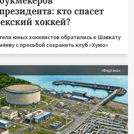
 букмекеров
президента: кто спасет
бекский хоккей?
тели юных хоккеистов обратились к Шавкату
иёеву с просьбой сохранить клуб «Хумо»
«Фергана»