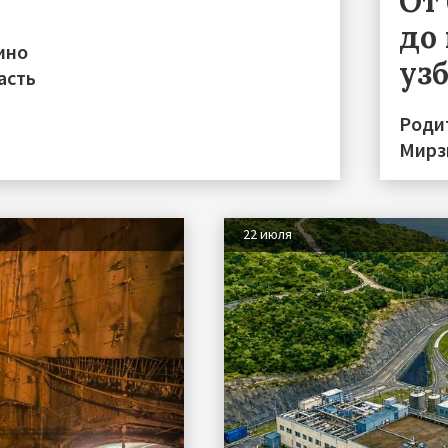
От
до 
ино
уз
асть
Роди
Мирз
22 июля