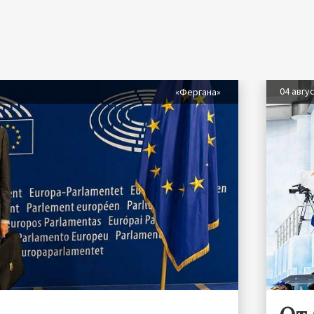
04 авгу
«Фергана»