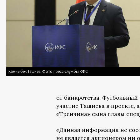
Камчыбек Ташиев. Фото пресс-службы КФС
от банкротства. Футбольный
участие Ташиева в проекте, 
«Тренчина» сына главы спе
«Данная информация не соот
не является акционером ни 