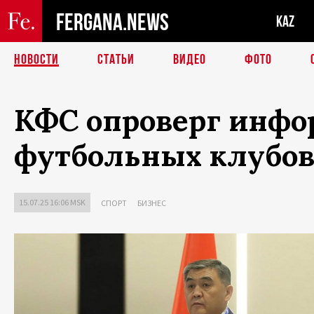
FERGANA.NEWS
KAZ
НОВОСТИ
СТАТЬИ
ВИДЕО
ФОТО
КФС опроверг инфо
футбольных клубо
15.07.25 16:06 MSK
СПОРТ
БИЗНЕС