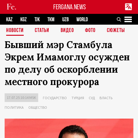
FERGANA.NEWS
KAZ
KGZ
TJK
TKM
UZB
WORLD
НОВОСТИ
СТАТЬИ
ВИДЕО
ФОТО
СЮЖЕТЫ
Бывший мэр Стамбула
Экрем Имамоглу осужден
по делу об оскорблении
местного прокурора
17.07.25 10:14 MSK
ГОСУДАРСТВО
ТУРЦИЯ
СУД
ВЛАСТЬ
ПОЛИТИКА
ОБЩЕСТВО