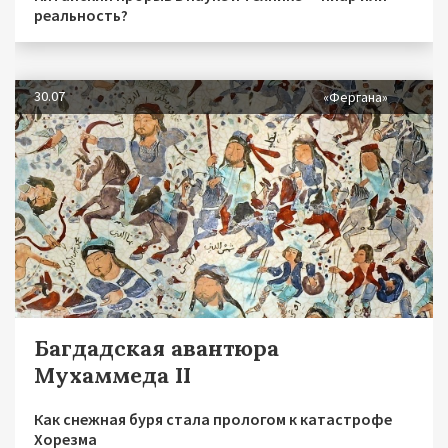
реальность?
30.07
«Фергана»
Багдадская авантюра
Мухаммеда II
Как снежная буря стала прологом к катастрофе
Хорезма