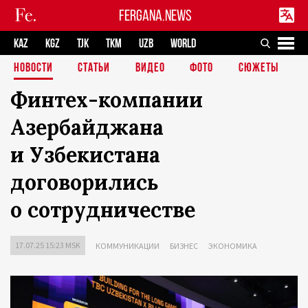
FERGANA.NEWS
KAZ
KGZ
TJK
TKM
UZB
WORLD
НОВОСТИ
СТАТЬИ
ВИДЕО
ФОТО
СЮЖЕТЫ
Финтех-компании
Азербайджана
и Узбекистана
договорились
о сотрудничестве
17.07.25 15:23 MSK
КОММУНИКАЦИИ
БИЗНЕС
ЭКОНОМИКА