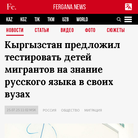
FERGANA.NEWS
KAZ
KGZ
TJK
TKM
UZB
WORLD
НОВОСТИ
СТАТЬИ
ВИДЕО
ФОТО
СЮЖЕТЫ
Кыргызстан предложил
тестировать детей
мигрантов на знание
русского языка в своих
вузах
25.07.25 11:02 MSK
РОССИЯ
ОБЩЕСТВО
МИГРАЦИЯ