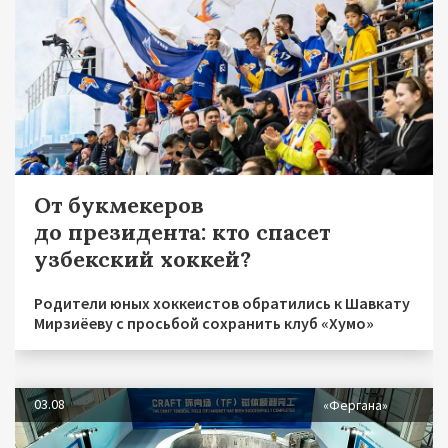
От букмекеров
до президента: кто спасет
узбекский хоккей?
Родители юных хоккеистов обратились к Шавкату
Мирзиёеву с просьбой сохранить клуб «Хумо»
03.08
«Фергана»