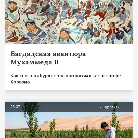
Багдадская авантюра
Мухаммеда II
Как снежная буря стала прологом к катастрофе
Хорезма
28.07
«Фергана»