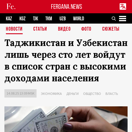
FERGANA.NEWS
KAZ
KGZ
TJK
TKM
UZB
WORLD
НОВОСТИ
СТАТЬИ
ВИДЕО
ФОТО
СЮЖЕТЫ
Таджикистан и Узбекистан
лишь через сто лет войдут
в список стран с высокими
доходами населения
14.08.25 13:09 MSK
ЭКОНОМИКА
ДЕНЬГИ
ОБЩЕСТВО
ВЛАСТЬ