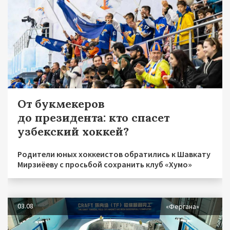
От букмекеров
до президента: кто спасет
узбекский хоккей?
Родители юных хоккеистов обратились к Шавкату
Мирзиёеву с просьбой сохранить клуб «Хумо»
03.08
«Фергана»