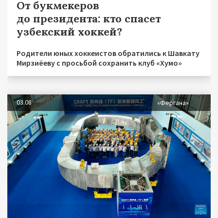
От букмекеров
до президента: кто спасет
узбекский хоккей?
Родители юных хоккеистов обратились к Шавкату
Мирзиёеву с просьбой сохранить клуб «Хумо»
03.08
«Фергана»