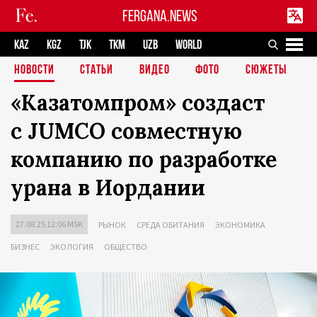
FERGANA.NEWS
KAZ
KGZ
TJK
TKM
UZB
WORLD
НОВОСТИ
СТАТЬИ
ВИДЕО
ФОТО
СЮЖЕТЫ
«Казатомпром» создаст
с JUMCO совместную
компанию по разработке
урана в Иордании
27.08.25 12:06 MSK
РЫНОК
СРЕДА ОБИТАНИЯ
ЭКОНОМИКА
БИЗНЕС
ЭКОЛОГИЯ
ОБЩЕСТВО