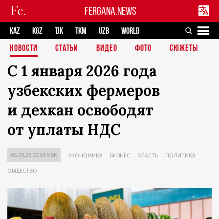
FERGANA.NEWS
KAZ
KGZ
TJK
TKM
UZB
WORLD
НОВОСТИ
СТАТЬИ
ВИДЕО
ФОТО
СЮЖЕТЫ
С 1 января 2026 года
узбекских фермеров
и дехкан освободят
от уплаты НДС
05.09.25 09:36 MSK
ЭКОНОМИКА
БИЗНЕС
ВЛАСТЬ
ПОЛИТИКА
ОБЩЕСТВО