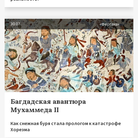
30.07
«Фергана»
Багдадская авантюра
Мухаммеда II
Как снежная буря стала прологом к катастрофе
Хорезма