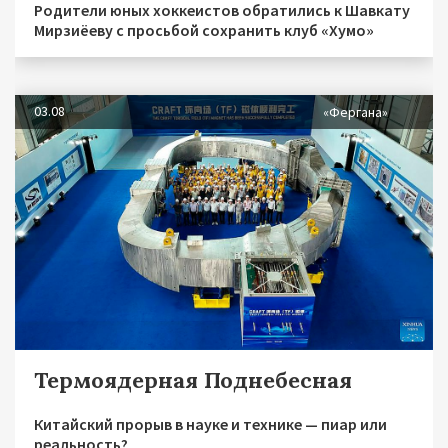
Родители юных хоккеистов обратились к Шавкату
Мирзиёеву с просьбой сохранить клуб «Хумо»
03.08
«Фергана»
Термоядерная Поднебесная
Китайский прорыв в науке и технике — пиар или
реальность?