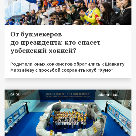
От букмекеров
до президента: кто спасет
узбекский хоккей?
Родители юных хоккеистов обратились к Шавкату
Мирзиёеву с просьбой сохранить клуб «Хумо»
03.08
«Фергана»