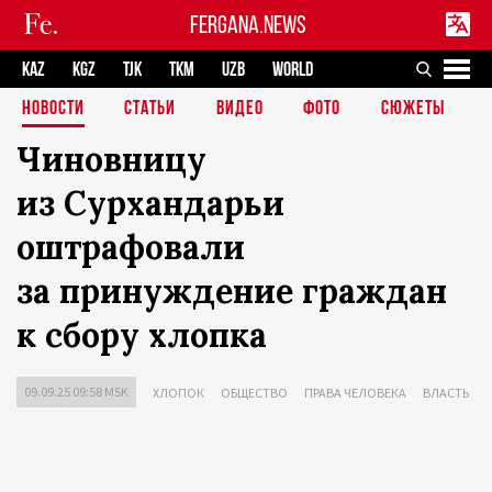
FERGANA.NEWS
KAZ
KGZ
TJK
TKM
UZB
WORLD
НОВОСТИ
СТАТЬИ
ВИДЕО
ФОТО
СЮЖЕТЫ
Чиновницу
из Сурхандарьи
оштрафовали
за принуждение граждан
к сбору хлопка
09.09.25 09:58 MSK
ХЛОПОК
ОБЩЕСТВО
ПРАВА ЧЕЛОВЕКА
ВЛАСТЬ