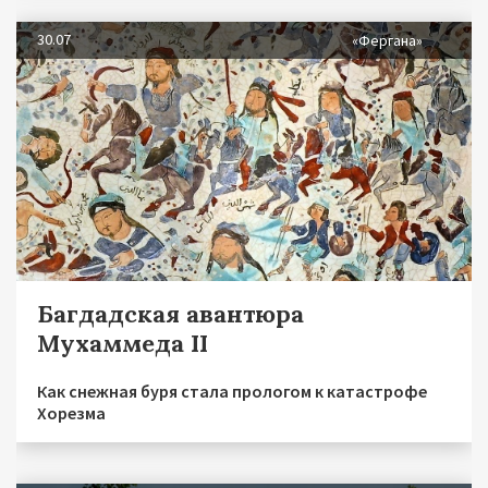
30.07
«Фергана»
Багдадская авантюра
Мухаммеда II
Как снежная буря стала прологом к катастрофе
Хорезма