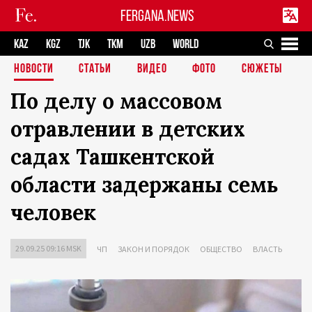
FERGANA.NEWS
KAZ
KGZ
TJK
TKM
UZB
WORLD
НОВОСТИ
СТАТЬИ
ВИДЕО
ФОТО
СЮЖЕТЫ
По делу о массовом
отравлении в детских
садах Ташкентской
области задержаны семь
человек
29.09.25 09:16 MSK
ЧП
ЗАКОН И ПОРЯДОК
ОБЩЕСТВО
ВЛАСТЬ