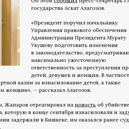
Об этом
сообщил
пресс-секретарь г
государства Аскат Алагозов.
«Президент поручил начальнику
Управления правового обеспечения
Администрации Президента Мурату
Укушеву подготовить изменения
в законодательство, предусматрива
максимально ужесточенную
ответственность за преступления пр
детей, девушек и женщин. В частност
ртной казни за изнасилование детей, а также
м женщин», — рассказал Алагозов.
ам, Жапаров отреагировал на
новость
об убийстве
, которую в конце сентября изнасиловали и зад
нии задержали в Бишкеке, им оказался ранее с
.