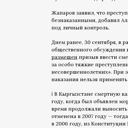
Жапаров заявил, что престу
безнаказанными, добавил Ала
под личный контроль.
Днем ранее, 30 сентября, в 
общественного обсуждения 
размещен
призыв ввести сме
за особо тяжкие преступлен
несовершеннолетних». При э
наказания нельзя применят
ℹ️ В Кыргызстане смертную к
году, когда был объявлен м
время продолжали выносить 
отменена в 2007 году — тогд
в 2006 году, из Конституци