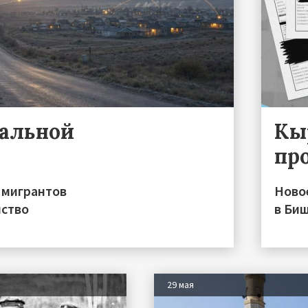
ральной
Кы
пр
 мигрантов
Ново
нство
в Би
29 мая