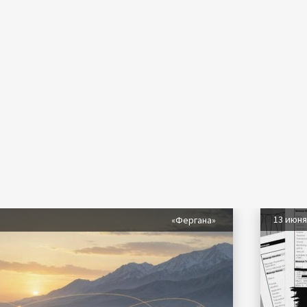
13 июн
«Фергана»