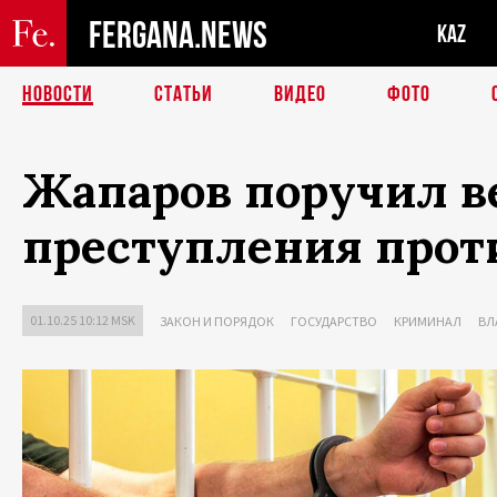
FERGANA.NEWS
KAZ
НОВОСТИ
СТАТЬИ
ВИДЕО
ФОТО
Жапаров поручил в
преступления прот
01.10.25 10:12 MSK
ЗАКОН И ПОРЯДОК
ГОСУДАРСТВО
КРИМИНАЛ
ВЛ