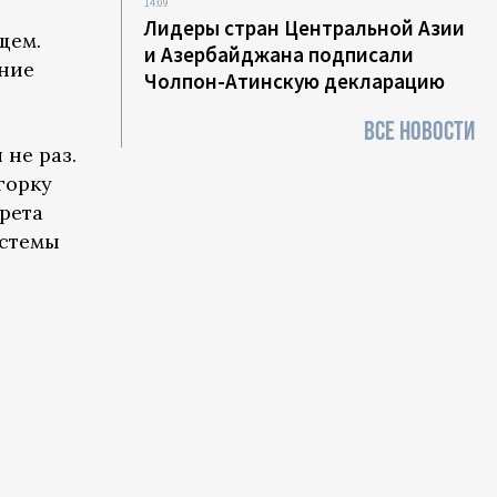
14:09
Лидеры стран Центральной Азии
щем.
и Азербайджана подписали
ение
Чолпон-Атинскую декларацию
ВСЕ НОВОСТИ
не раз.
горку
рета
истемы