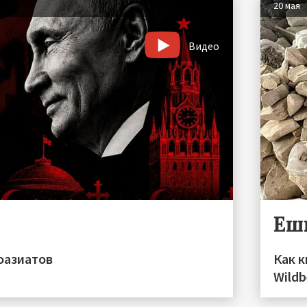
20 мая
Видео
Еш
оазиатов
Как к
Wildb