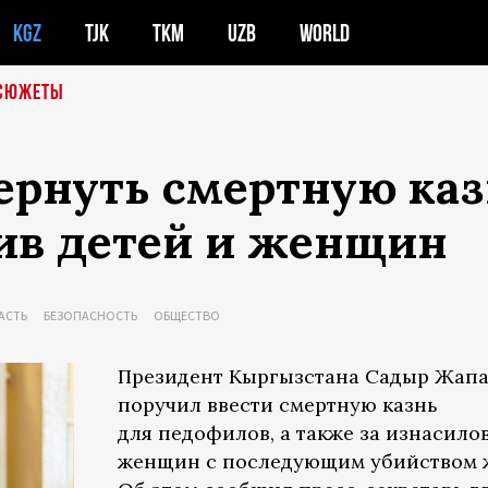
KGZ
TJK
TKM
UZB
WORLD
СЮЖЕТЫ
ернуть смертную каз
ив детей и женщин
АСТЬ
БЕЗОПАСНОСТЬ
ОБЩЕСТВО
Президент Кыргызстана Садыр Жап
поручил ввести смертную казнь
для педофилов, а также за изнасило
женщин с последующим убийством 