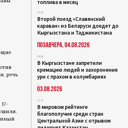
лавы
топлива в месяц
14:58
Второй поезд «Славянский
караван» из Беларуси доедет до
Кыргызстана и Таджикистана
Позавчера, 04.08.2026
ющие
09:49
В Кыргызстане запретили
отив
кремацию людей и захоронения
и, речь
урн с прахом в колумбариях
03.08.2026
13:53
 17-
В мировом рейтинге
ушили.
благополучия среди стран
удимый
Центральной Азии с отрывом
лидирует Казахстан