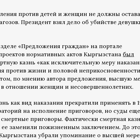
пления против детей и женщин не должны остава
гозов. Президент взял дело об убийстве девушк
разделе «Предложения граждан» на портале
проектов нормативных актов Кыргызстана
был
ртную казнь «как исключительную меру наказа
ия против жизни и половой неприкосновенност
том, по мнению автора предложения, высшую м
ь в отношении женщин и несовершеннолетних.
азнь как вид наказания прекратили применять в 
ораторий на исполнение приговоров, но суды еще
смертные приговоры. Фактически смертная каз
а ее заменили пожизненным заключением. До это
и Кыргызстана убрали упоминание о высшей мере