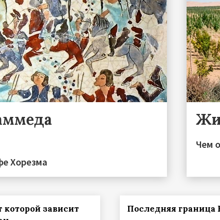
аммеда
Жи
Чем 
фе Хорезма
т которой зависит
Последняя граница