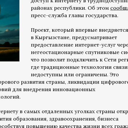
доступ к интернету в труднодоступ
районах республики. Об этом
сообщ
пресс-служба главы государства.
Проект, который впервые внедряетс
в Кыргызстане, предусматривает
предоставление интернет-услуг чер
негеостационарные спутниковые си
что позволит подключить к Сети рег
где традиционные технологии связи
недоступны или ограничены. Это
фрового развития страны, ликвидации цифровог
ловий для внедрения инновационных
ологий.
тернету в самых отдаленных уголках страны отк
ития образования, здравоохранения, бизнеса
пособствуя повышению качества жизни всех граж