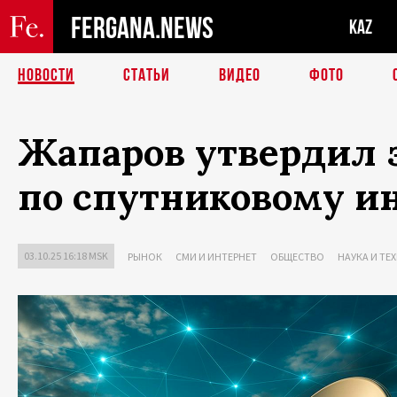
FERGANA.NEWS
KAZ
НОВОСТИ
СТАТЬИ
ВИДЕО
ФОТО
Жапаров утвердил 
по спутниковому и
03.10.25 16:18 MSK
РЫНОК
СМИ И ИНТЕРНЕТ
ОБЩЕСТВО
НАУКА И Т