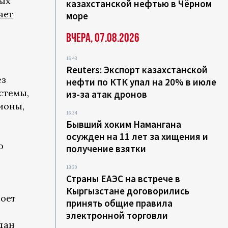
ных
казахстанской нефтью в Чёрном
ает
море
Вчера, 07.08.2026
я
16:43
Reuters: Экспорт казахстанской
ез
нефти по КТК упал на 20% в июле
стемы,
из-за атак дронов
ионы,
16:34
Бывший хоким Намангана
осужден на 11 лет за хищения и
о
получение взятки
13:30
Страны ЕАЭС на встрече в
Кыргызстане договорились
роет
принять общие правила
электронной торговли
дан