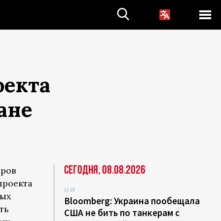
оекта
ане
Сегодня, 08.08.2026
аров
проекта
11:19
ных
Bloomberg: Украина пообещала
ть
США не бить по танкерам с