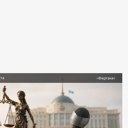
ста
«Фергана»