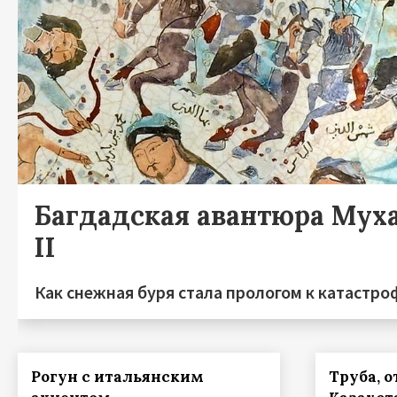
Багдадская авантюра Мух
II
Как снежная буря стала прологом к катастро
Рогун с итальянским
Труба, о