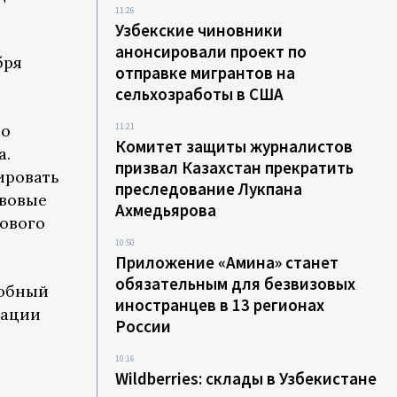
11:26
Узбекские чиновники
анонсировали проект по
бря
отправке мигрантов на
сельхозработы в США
го
11:21
Комитет защиты журналистов
а.
призвал Казахстан прекратить
ировать
преследование Лукпана
авовые
Ахмедьярова
кового
10:50
Приложение «Амина» станет
обязательным для безвизовых
робный
иностранцев в 13 регионах
дации
России
10:16
Wildberries: склады в Узбекистане