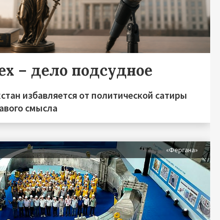
ех – дело подсудное
хстан избавляется от политической сатиры
равого смысла
«Фергана»