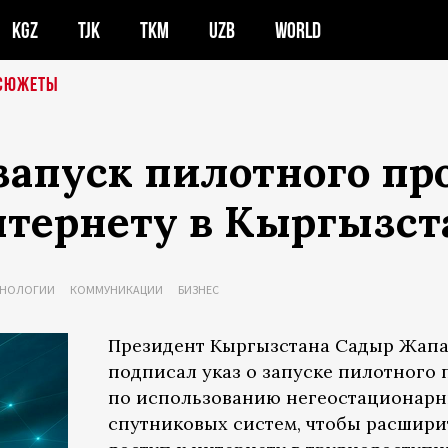
KGZ
TJK
TKM
UZB
WORLD
СЮЖЕТЫ
запуск пилотного пр
нтернету в Кыргызст
ЕХНОЛОГИИ
КОММУНИКАЦИИ
БИЗНЕС
Президент Кыргызстана Садыр Жап
подписал указ о запуске пилотного 
по использованию негеостационар
спутниковых систем, чтобы расшири