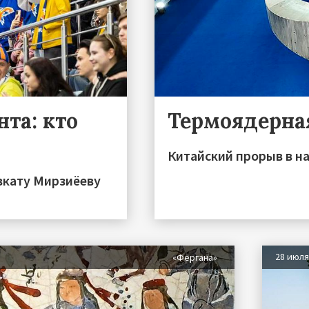
та: кто
Термоядерна
Китайский прорыв в на
вкату Мирзиёеву
28 июл
«Фергана»