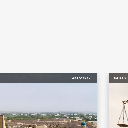
04 авгу
«Фергана»