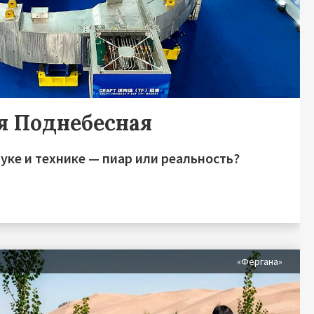
я Поднебесная
уке и технике — пиар или реальность?
я
«Фергана»