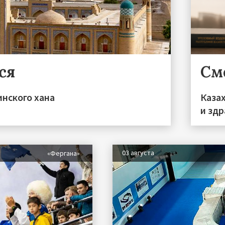
ся
См
инского хана
Каза
и зд
03 августа
«Фергана»