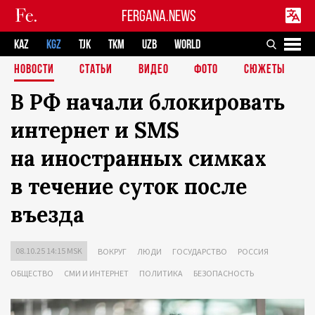
FERGANA.NEWS
KAZ
KGZ
TJK
TKM
UZB
WORLD
НОВОСТИ
СТАТЬИ
ВИДЕО
ФОТО
СЮЖЕТЫ
В РФ начали блокировать
интернет и SMS
на иностранных симках
в течение суток после
въезда
08.10.25 14:15 MSK
ВОКРУГ
ЛЮДИ
ГОСУДАРСТВО
РОССИЯ
ОБЩЕСТВО
СМИ И ИНТЕРНЕТ
ПОЛИТИКА
БЕЗОПАСНОСТЬ