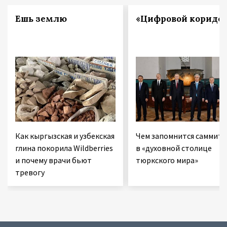
Ешь землю
«Цифровой коридо
Как кыргызская и узбекская
Чем запомнится саммит
глина покорила Wildberries
в «духовной столице
и почему врачи бьют
тюркского мира»
тревогу