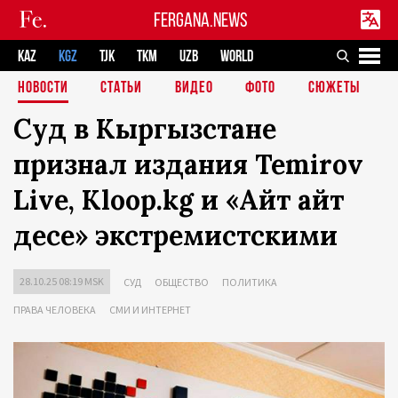
FERGANA.NEWS
KAZ
KGZ
TJK
TKM
UZB
WORLD
НОВОСТИ
СТАТЬИ
ВИДЕО
ФОТО
СЮЖЕТЫ
Суд в Кыргызстане
признал издания Temirov
Live, Kloop.kg и «Айт айт
десе» экстремистскими
28.10.25 08:19 MSK
СУД
ОБЩЕСТВО
ПОЛИТИКА
ПРАВА ЧЕЛОВЕКА
СМИ И ИНТЕРНЕТ