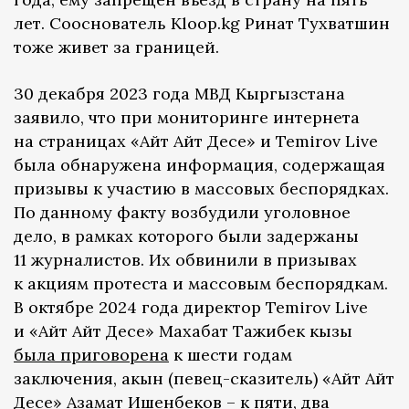
лет. Сооснователь Kloop.kg Ринат Тухватшин
тоже живет за границей.
30 декабря 2023 года МВД Кыргызстана
заявило, что при мониторинге интернета
на страницах «Айт Айт Десе» и Temirov Live
была обнаружена информация, содержащая
призывы к участию в массовых беспорядках.
По данному факту возбудили уголовное
дело, в рамках которого были задержаны
11 журналистов. Их обвинили в призывах
к акциям протеста и массовым беспорядкам.
В октябре 2024 года директор Temirov Live
и «Айт Айт Десе» Махабат Тажибек кызы
была приговорена
к шести годам
заключения, акын (певец-сказитель) «Айт Айт
Десе» Азамат Ишенбеков – к пяти, два