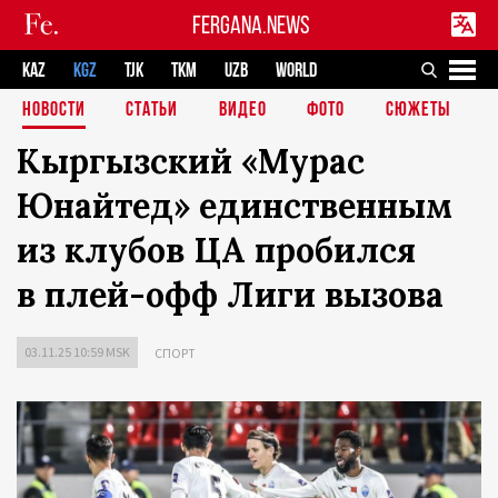
FERGANA.NEWS
KAZ
KGZ
TJK
TKM
UZB
WORLD
НОВОСТИ
СТАТЬИ
ВИДЕО
ФОТО
СЮЖЕТЫ
Кыргызский «Мурас
Юнайтед» единственным
из клубов ЦА пробился
в плей-офф Лиги вызова
03.11.25 10:59 MSK
СПОРТ