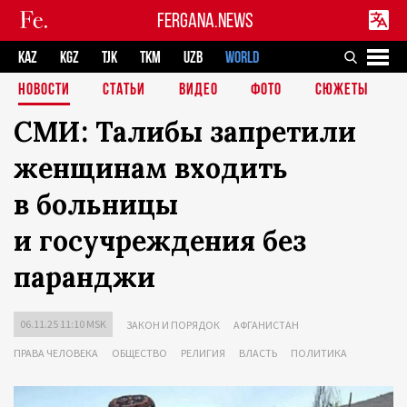
FERGANA.NEWS
KAZ
KGZ
TJK
TKM
UZB
WORLD
НОВОСТИ
СТАТЬИ
ВИДЕО
ФОТО
СЮЖЕТЫ
СМИ: Талибы запретили
женщинам входить
в больницы
и госучреждения без
паранджи
06.11.25 11:10 MSK
ЗАКОН И ПОРЯДОК
АФГАНИСТАН
ПРАВА ЧЕЛОВЕКА
ОБЩЕСТВО
РЕЛИГИЯ
ВЛАСТЬ
ПОЛИТИКА