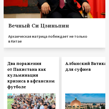
Вечный Си Цзиньпин
Архаическая матрица побеждает не только
в Китае
Два поражения
Албанский Ватика
от Пакистана как
для суфиев
кульминация
кризиса в афганском
футболе