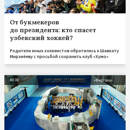
От букмекеров
до президента: кто спасет
узбекский хоккей?
Родители юных хоккеистов обратились к Шавкату
Мирзиёеву с просьбой сохранить клуб «Хумо»
03.08
«Фергана»