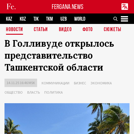
FERGANA.NEWS
KAZ
KGZ
TJK
TKM
UZB
WORLD
НОВОСТИ
СТАТЬИ
ВИДЕО
ФОТО
СЮЖЕТЫ
В Голливуде открылось
представительство
Ташкентской области
14.11.25 16:46 MSK
КОММУНИКАЦИИ
БИЗНЕС
ЭКОНОМИКА
ОБЩЕСТВО
ВЛАСТЬ
ПОЛИТИКА