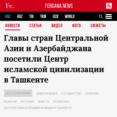
FERGANA.NEWS
KAZ
KGZ
TJK
TKM
UZB
WORLD
НОВОСТИ
СТАТЬИ
ВИДЕО
ФОТО
СЮЖЕТЫ
Главы стран Центральной
Азии и Азербайджана
посетили Центр
исламской цивилизации
в Ташкенте
16.11.25 09:38 MSK
ЦИВИЛИЗАЦИЯ
ГОСУДАРСТВО
КУЛЬТУРА
РЕЛИГИЯ
ИСТОРИЯ
ВЛАСТЬ
ПОЛИТИКА
ЦЕНТР ИСЛАМСКОЙ ЦИВИЛИЗАЦИИ В ТАШКЕНТЕ