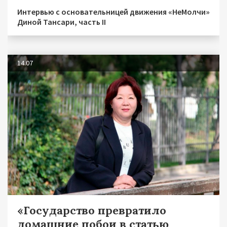
Интервью с основательницей движения «НеМолчи»
Диной Тансари, часть II
14.07
«Государство превратило
домашние побои в статью