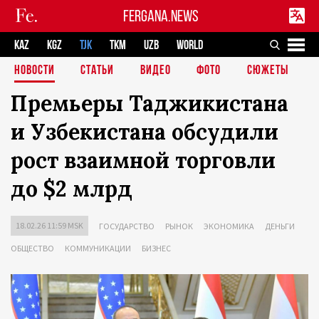
FERGANA.NEWS
KAZ
KGZ
TJK
TKM
UZB
WORLD
НОВОСТИ
СТАТЬИ
ВИДЕО
ФОТО
СЮЖЕТЫ
Премьеры Таджикистана
и Узбекистана обсудили
рост взаимной торговли
до $2 млрд
18.02.26 11:59 MSK
ГОСУДАРСТВО
РЫНОК
ЭКОНОМИКА
ДЕНЬГИ
ОБЩЕСТВО
КОММУНИКАЦИИ
БИЗНЕС