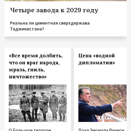
Четыре завода к 2029 году
Реальна ли цементная сверхдержава
Таджикистана?
«Все время долбить,
Цена «водной
что он враг народа,
дипломатии»
мразь, гниль,
ничтожество»
О Большом терроре
Пока Эмомали Рахмон