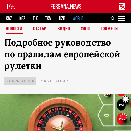
FERGANA.NEWS
KAZ
KGZ
TJK
TKM
UZB
WORLD
НОВОСТИ
СТАТЬИ
ВИДЕО
ФОТО
СЮЖЕТЫ
Подробное руководство
по правилам европейской
рулетки
23.04.26 13:48 MSK
СПОРТ
ДЕНЬГИ