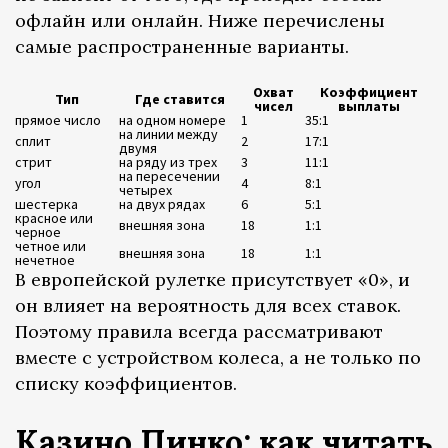
офлайн или онлайн. Ниже перечислены
самые распространенные варианты.
Охват
Коэффициент
Тип
Где ставится
чисел
выплаты
прямое число
на одном номере
1
35:1
на линии между
сплит
2
17:1
двумя
стрит
на ряду из трех
3
11:1
на пересечении
угол
4
8:1
четырех
шестерка
на двух рядах
6
5:1
красное или
внешняя зона
18
1:1
черное
четное или
внешняя зона
18
1:1
нечетное
В европейской рулетке присутствует «0», и
он влияет на вероятность для всех ставок.
Поэтому правила всегда рассматривают
вместе с устройством колеса, а не только по
списку коэффициентов.
Казино Пинко: как читать