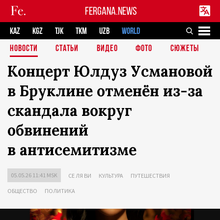
FERGANA.NEWS
KAZ
KGZ
TJK
TKM
UZB
WORLD
НОВОСТИ
СТАТЬИ
ВИДЕО
ФОТО
СЮЖЕТЫ
Концерт Юлдуз Усмановой
в Бруклине отменён из-за
скандала вокруг
обвинений
в антисемитизме
05.05.26 11:41 MSK
СЕ ЛЯ ВИ
КУЛЬТУРА
ПУТЕШЕСТВИЯ
ОБЩЕСТВО
ПОЛИТИКА