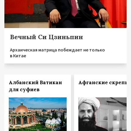
Вечный Си Цзиньпин
Архаическая матрица побеждает не только
в Китае
Албанский Ватикан
Афганские скрепы
для суфиев