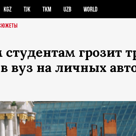
KGZ
TJK
TKM
UZB
WORLD
СЮЖЕТЫ
 студентам грозит т
 в вуз на личных авт