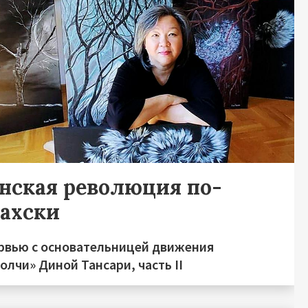
нская революция по-
захски
рвью с основательницей движения
лчи» Диной Тансари, часть II