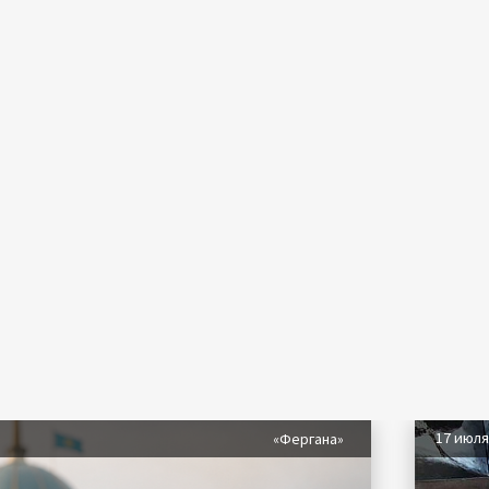
17 июл
«Фергана»