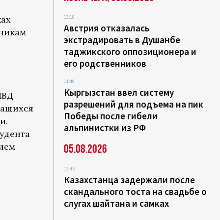
ках
13:18
Австрия отказалась
ьникам
экстрадировать в Душанбе
таджикского оппозиционера и
его родственников
11:49
Кыргызстан ввел систему
МВД
разрешений для подъема на пик
чащихся
Победы после гибели
и.
альпинистки из РФ
тудента
ием
05.08.2026
12:45
Казахстанца задержали после
скандального тоста на свадьбе о
слугах шайтана и самках