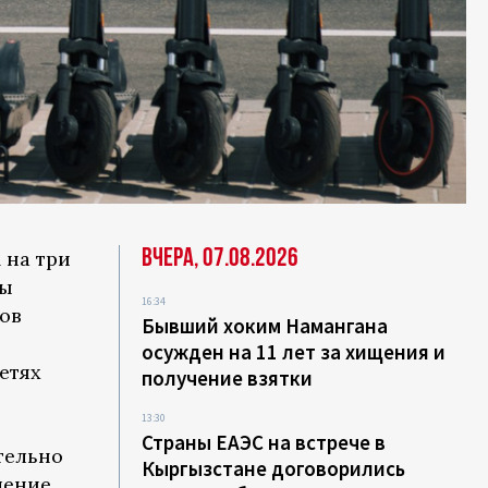
Вчера, 07.08.2026
 на три
лы
16:34
ов
Бывший хоким Намангана
осужден на 11 лет за хищения и
етях
получение взятки
13:30
Страны ЕАЭС на встрече в
тельно
Кыргызстане договорились
ление