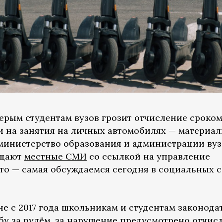
ерым студентам вузов грозит отчисление сроком
ли на занятия на личных автомобилях — материа
министерство образования и администрации вуз
бщают
местные СМИ
со ссылкой на управление
то — самая обсуждаемся сегодня в социальных с
е с 2017 года школьникам и студентам законода
бу за рулём, за нарушение предусмотрено отчис