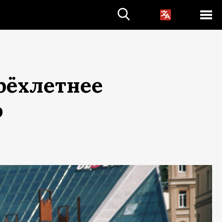
рёхлетнее
о