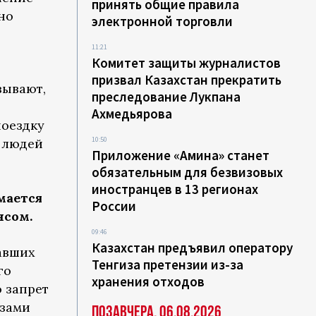
принять общие правила
но
электронной торговли
11:21
Комитет защиты журналистов
призвал Казахстан прекратить
зывают,
преследование Лукпана
Ахмедьярова
поездку
10:50
 людей
Приложение «Амина» станет
обязательным для безвизовых
иностранцев в 13 регионах
мается
России
нсом.
09:46
Казахстан предъявил оператору
хавших
Тенгиза претензии из-за
го
хранения отходов
о запрет
азами
Позавчера, 06.08.2026