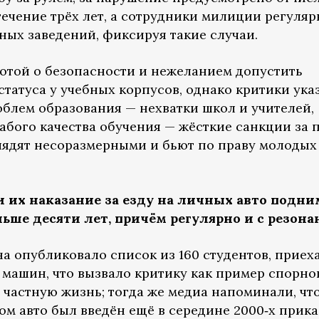
течение трёх лет, а сотрудники милиции регуляр
ных заведений, фиксируя такие случаи.
ботой о безопасности и нежеланием допустить
татуса у учебных корпусов, однако критики ука
облем образования — нехватки школ и учителей,
абого качества обучения — жёсткие санкции за 
лядят несоразмерными и бьют по праву молодых
и их наказание за езду на личных авто подни
ше десяти лет, причём регулярно и с резона
на опубликовало список из 160 студентов, прие
 машин, что вызвало критику как пример спорно
 частную жизнь; тогда же медиа напоминали, чт
ом авто был введён ещё в середине 2000‑х прик