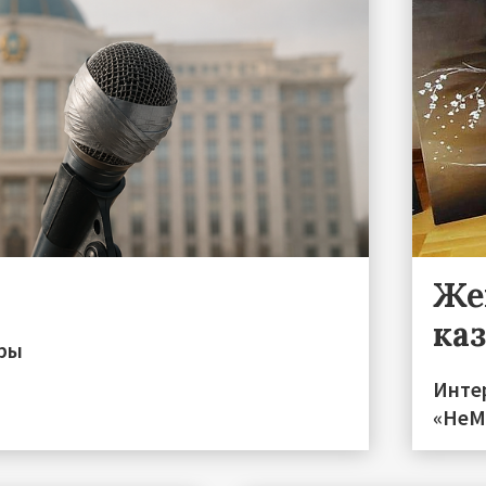
Же
ка
иры
Инте
«НеМо