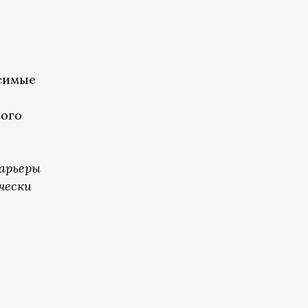
симые
ного
барьеры
чески