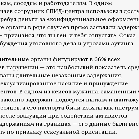
кам, соседям и работодателям. В одном
чаев сотрудник СПИД-центра использовал дост
 требуя деньги за «конфиденциальное оформлен
е органы в ряде случаев прямо заявляли задерж
признайся, что ты гей, и тебя отпустят». Отказ
буждения уголовного дела и угрозами аутинга.
ительные органы фигурируют в 66% всех
в нарушений — это наибольший показатель сре
ованы длительные незаконные задержания,
сексуализированное насилие и принуждение
нтов. В одном из кейсов мужчина, заманенный 
езаконно задержан, подвергся пыткам и шантажу
есяцев, а его паспорта были изъяты как инструм
после эвакуации при содействии активистов
адержаниям на границах — его данные были вн
» по признаку сексуальной ориентации.