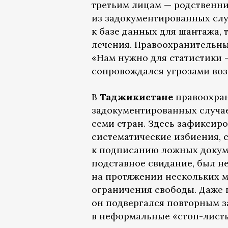
третьим лицам — родственни
из задокументированных слу
к базе данных для шантажа,
лечения. Правоохранительны
«Нам нужно для статистики — 
сопровождался угрозами воз
В
Таджикистане
правоохран
задокументированных случае
семи стран. Здесь зафиксир
систематические избиения, 
к подписанию ложных докуме
подставное свидание, был н
на протяжении нескольких м
ограничения свободы. Даже 
он подвергался повторным з
в неформальные «стоп-листы