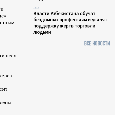
12:10
уп
Власти Узбекистана обучат
ие»
бездомных профессиям и усилят
анным:
поддержку жертв торговли
людьми
ВСЕ НОВОСТИ
ди всех
через
ент
есены