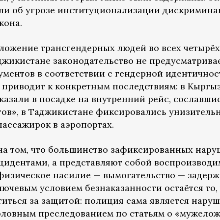
и об угрозе институционализации дискримина
кона.
ложение трансгендерных людей во всех четырёх
аджикистане законодательство не предусматрива
ментов в соответствии с гендерной идентично
о приводит к конкретным последствиям: в Кыргы
азали в посадке на внутренний рейс, сославши
тов», в Таджикистане фиксировались унизитель
ассажирок в аэропортах.
на том, что большинство зафиксированных нар
цидентами, а представляют собой воспроизвод
 физическое насилие — вымогательство — задер
ючевым условием безнаказанности остаётся то, 
титься за защитой: полиция сама является наруш
головным преследованием по статьям о «мужелож