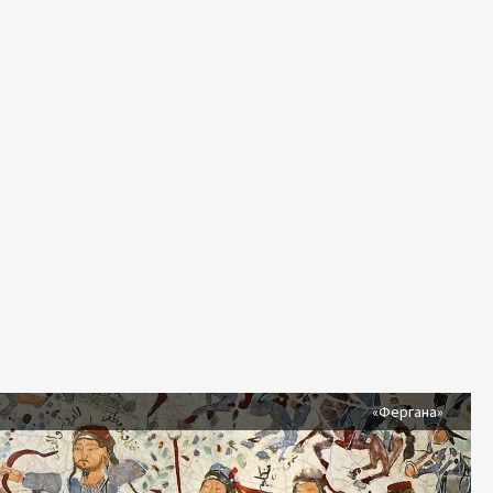
я
«Фергана»