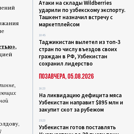
Атаки на склады Wildberries
шений
ударили по узбекскому экспорту.
Ташкент назначил встречу с
ержания
маркетплейсом
ие
10:45
Таджикистан вылетел из топ-3
стью»
,
стран по числу въездов своих
цией
граждан в РФ, Узбекистан
сохранил лидерство
Позавчера, 05.08.2026
линне,
16:23
вующих
На ликвидацию дефицита мяса
ной
Узбекистан направит $895 млн и
закупит скот за рубежом
15:23
олдову,
Узбекистан готов поставлять
7