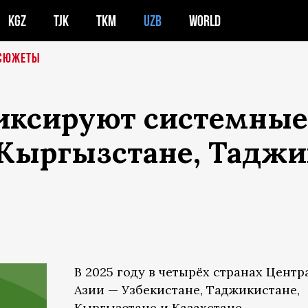
KGZ
TJK
TKM
UZB
WORLD
СЮЖЕТЫ
иксируют системные
 Кыргызстане, Тадж
В 2025 году в четырёх странах Цент
Азии — Узбекистане, Таджикистане,
Кыргызстане и Казахстане —