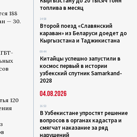
Кыргызстану до 20 тысяч тонн
топлива в месяц
ся 188
14:58
ан — 30.
Второй поезд «Славянский
караван» из Беларуси доедет до
Кыргызстана и Таджикистана
ЛГБТ-
09:44
Китайцы успешно запустили в
льных
космос первый в истории
сов
узбекский спутник Samarkand-
2028
04.08.2026
тья 120
16:53
ения
В Узбекистане упростят решение
вопросов в органах кадастра и
з
смягчат наказание за ряд
ов
нарушений