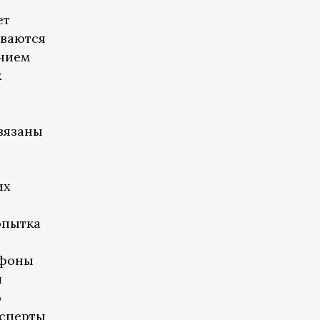
ет
иваются
нием
х
вязаны
их
опытка
ефоны
л
о
ксперты