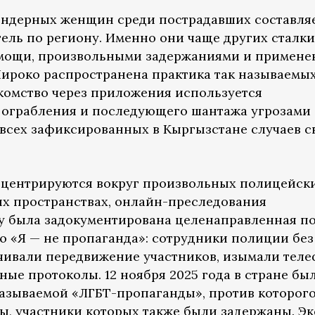
ендерных женщин среди пострадавших составля
ель по региону. Именно они чаще других сталк
омощи, произвольными задержаниями и примене
ироко распространена практика так называемы
комство через приложения используется
 ограбления и последующего шантажа угрозами
 всех зафиксированных в Кыргызстане случаев с
центрируются вокруг произвольных полицейск
х пространствах, онлайн-преследования
оду была задокументирована целенаправленная п
 «Я — не пропаганда»: сотрудники полиции без
чивали передвижение участников, изымали тел
ые протоколы. 12 ноября 2025 года в стране бы
 называемой «ЛГБТ-пропаганды», против которог
, участники которых также были задержаны. Э