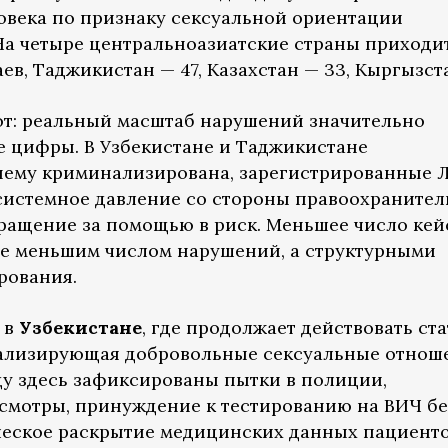
овека по признаку сексуальной ориентации
На четыре центральноазиатские страны приходит
аев, Таджикистан — 47, Казахстан — 33, Кыргызст
ют: реальный масштаб нарушений значительно
 цифры. В Узбекистане и Таджикистане
нему криминализирована, зарегистрированные 
 системное давление со стороны правоохраните
ращение за помощью в риск. Меньшее число кей
 не меньшим числом нарушений, а структурными
рования.
 в
Узбекистане
, где продолжает действовать ста
нализирующая добровольные сексуальные отнош
ду здесь зафиксированы пытки в полиции,
смотры, принуждение к тестированию на ВИЧ бе
ическое раскрытие медицинских данных пациент