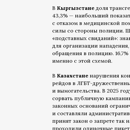
В
Кыргызстане
доля трансг
43,3% — наибольший показат
с отказом в медицинской п
силы со стороны полиции. Ш
«подставных свиданий»: зна
для организации нападения,
обращения в полицию. 16,7%
именно с этой схемой.
В
Казахстане
нарушения кон
рейдов в ЛГБТ-дружественны
и вымогательства. В 2025 г
сорвать публичную кампанию
законных оснований ограни
и составляли административн
принят закон о запрете так
проходили одиночные пикеты