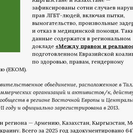
зафиксированы сотни случаев нару
прав ЛГБТ-людей, включая пытки,
вымогательство, произвольные зад
и отказ в медицинской помощи. Так
данные содержатся в региональном
докладе
«Между правом и реально
подготовленном Евразийской коали
по здоровью, правам, гендерному
ю (ЕКОМ).
ительственное объединение, расположенное в Тал
оммерческих организаций и активистов/к, дейст
-сообществ в регионе Восточной Европы и Централь
11 году и официально зарегистрирована в 2013.
н региона — Армению, Казахстан, Кыргызстан, М
краину. Всего за 2025 год задокументировано 64