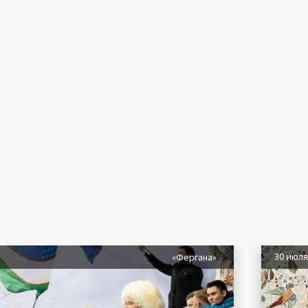
30 июл
«Фергана»