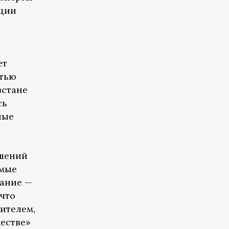
ции
ет
стью
зстане
сь
ные
ушений
имые
жание —
что
ителем,
естве»