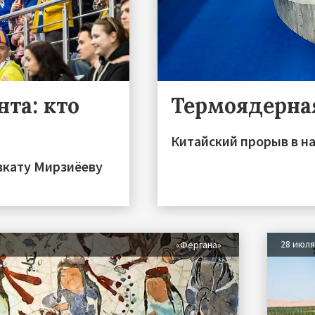
та: кто
Термоядерна
Китайский прорыв в на
вкату Мирзиёеву
28 июл
«Фергана»