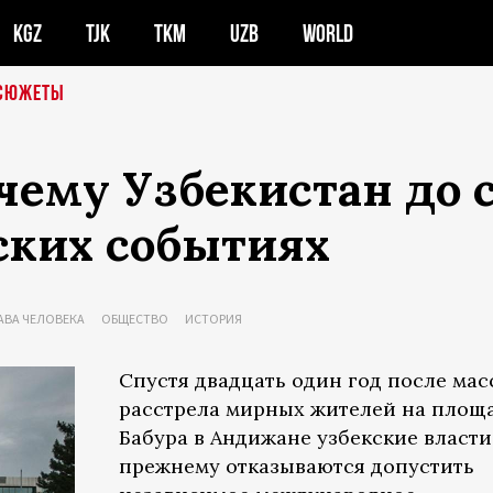
KGZ
TJK
TKM
UZB
WORLD
СЮЖЕТЫ
очему Узбекистан до 
ских событиях
АВА ЧЕЛОВЕКА
ОБЩЕСТВО
ИСТОРИЯ
Спустя двадцать один год после мас
расстрела мирных жителей на площ
Бабура в Андижане узбекские власти
прежнему отказываются допустить