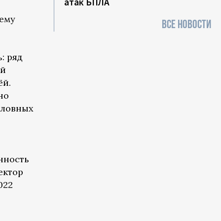
атак БПЛА
 ему
ВСЕ НОВОСТИ
: ряд
ой
ёй.
но
оловных
нность
ектор
022