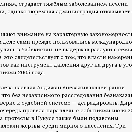
ениям, страдает тяжёлым заболеванием печени
ии, однако тюремная администрация отказывает
ащают внимание на характерную закономерность
м деле сами прежде пользовались международн
улись в Узбекистан, не выдержав разлуки с семь
это свидетельствует о том, что власти намерен
ов как инструмент давления друг на друга в уг
тиями 2005 года.
таева назвала Андижан «незаживающей раной
, что без независимого расследования безнаказа
оверие к судебной системе — деградировать. Дир
очередь провела параллель с событиями июля 2
да протесты в Нукусе также были подавлены
влекли жертвы среди мирного населения. Три