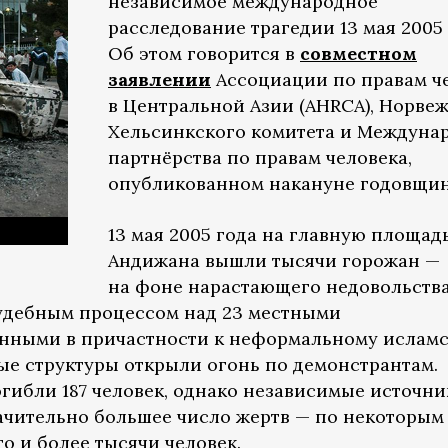
независимое международное
расследование трагедии 13 мая 2005 
Об этом говорится в
совместном
заявлении
Ассоциации по правам ч
в Центральной Азии (AHRCA), Норве
Хельсинкского комитета и Междуна
партнёрства по правам человека,
опубликованном накануне годовщи
13 мая 2005 года на главную площад
Андижана вышли тысячи горожан —
на фоне нарастающего недовольств
судебным процессом над 23 местными
нными в причастности к неформальному ислам
е структуры открыли огонь по демонстрантам.
ибли 187 человек, однако независимые источни
ачительно большее число жертв — по некоторым
то и более тысячи человек.