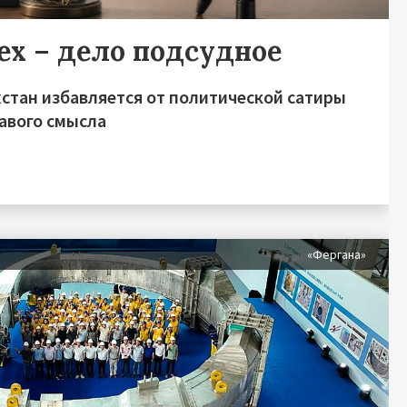
ех – дело подсудное
хстан избавляется от политической сатиры
равого смысла
«Фергана»