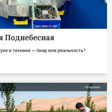
я Поднебесная
уке и технике — пиар или реальность?
я
«Фергана»