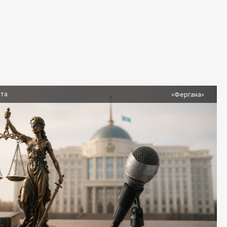
ста
«Фергана»