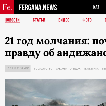
FERGANA.NEWS
KAZ
НОВОСТИ
СТАТЬИ
ВИДЕО
ФОТО
21 год молчания: п
правду об андижан
15.05.26 12:39 MSK
ГОСУДАРСТВО
ЗАКОН И ПОРЯДОК
ПОЛИТИКА
ПР