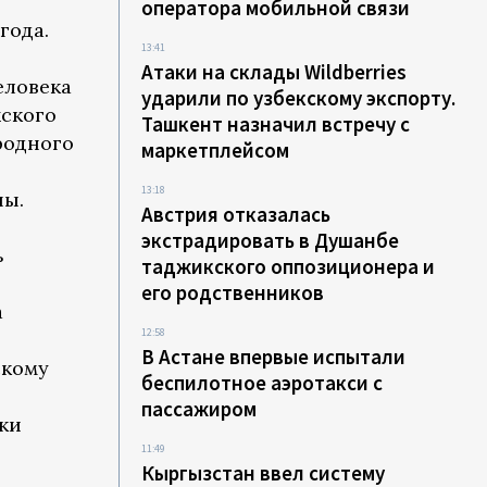
оператора мобильной связи
года.
13:41
Атаки на склады Wildberries
еловека
ударили по узбекскому экспорту.
жского
Ташкент назначил встречу с
родного
маркетплейсом
13:18
ны.
Австрия отказалась
экстрадировать в Душанбе
ь
таджикского оппозиционера и
его родственников
а
12:58
В Астане впервые испытали
скому
беспилотное аэротакси с
пассажиром
ки
11:49
Кыргызстан ввел систему