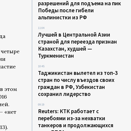
разрешений для подъема на пик
Победы после гибели
альпинистки из РФ
11:04
Лучшей в Центральной Азии
да
страной для переезда признан
Казахстан, худшей —
з четыре
Туркменистан
ии
частие
10:45
Таджикистан вылетел из топ-3
стран по числу въездов своих
граждан в РФ, Узбекистан
в этом
сохранил лидерство
016
ией.
09:19
Reuters: КТК работает с
— «нет
перебоями из-за нехватки
танкеров и продолжающихся
3).