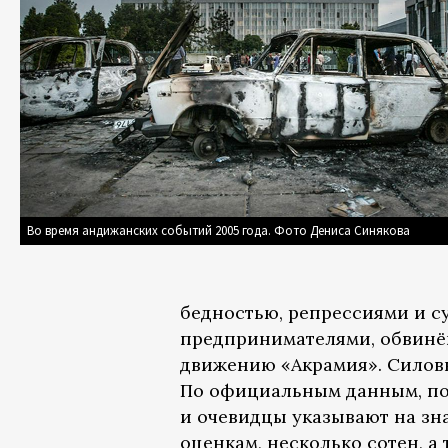
Во время андижанских событий 2005 года. Фото Дениса Синякова
бедностью, репрессиями и 
предпринимателями, обвинё
движению «Акрамия». Силовы
По официальным данным, пог
и очевидцы указывают на зн
оценкам, несколько сотен, а 