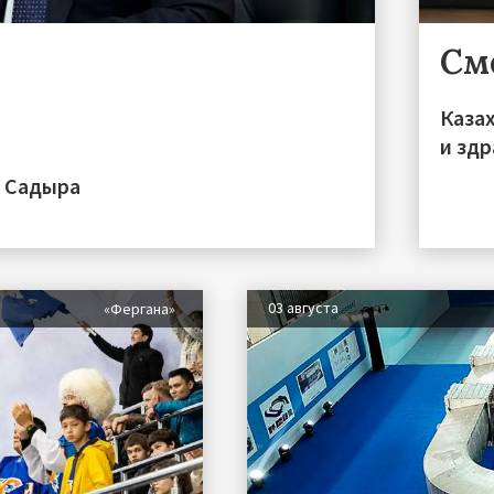
См
Каза
и зд
а Садыра
03 августа
«Фергана»