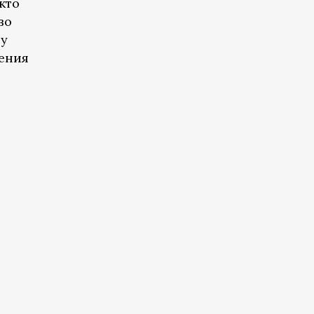
кто
во
зу
ения