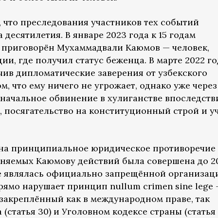
что преследования участников тех событий
 десятилетия. В январе 2023 года к 15 годам
 приговорён Мухаммадвали Каюмов — человек,
и, где получил статус беженца. В марте 2022 го
чив дипломатические заверения от узбекского
м, что ему ничего не угрожает, однако уже чере
оначальное обвинение в хулиганстве впоследств
, посягательство на конституционный строй и у
.
на принципиальное юридическое противоречие 
меняемых Каюмову действий была совершена до 2
не являлась официально запрещённой организац
ямо нарушает принцип nullum crimen sine lege 
 закреплённый как в международном праве, так
(статья 30) и Уголовном кодексе страны (статья 1