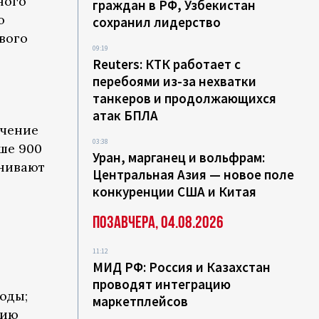
ного
граждан в РФ, Узбекистан
о
сохранил лидерство
вого
09:19
Reuters: КТК работает с
перебоями из-за нехватки
танкеров и продолжающихся
атак БПЛА
ечение
03:38
ше 900
Уран, марганец и вольфрам:
енивают
Центральная Азия — новое поле
конкуренции США и Китая
Позавчера, 04.08.2026
11:12
МИД РФ: Россия и Казахстан
проводят интеграцию
оды;
маркетплейсов
нию