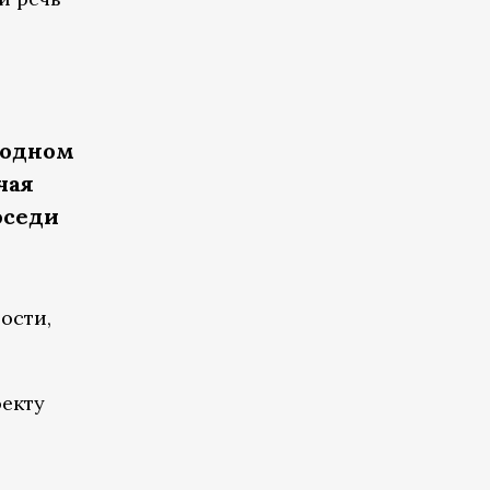
 одном
чая
оседи
ости,
оекту