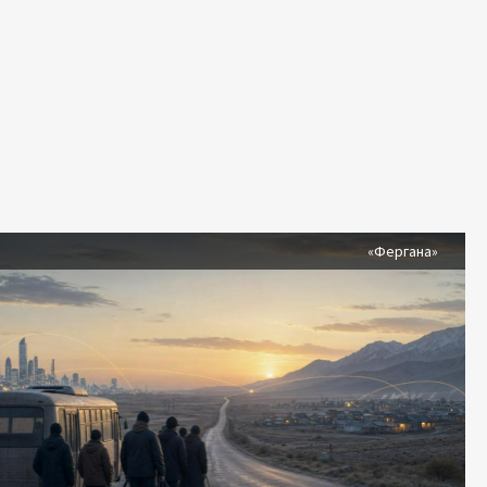
я
«Фергана»