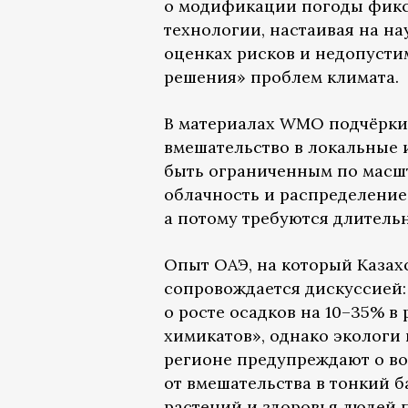
о модификации погоды фикси
технологии, настаивая на н
оценках рисков и недопустим
решения» проблем климата.
В материалах WMO подчёркив
вмешательство в локальные
быть ограниченным по масшт
облачность и распределение 
а потому требуются длител
Опыт ОАЭ, на который Казахс
сопровождается дискуссией:
о росте осадков на 10–35% в
химикатов», однако экологи
регионе предупреждают о в
от вмешательства в тонкий б
растений и здоровья людей 