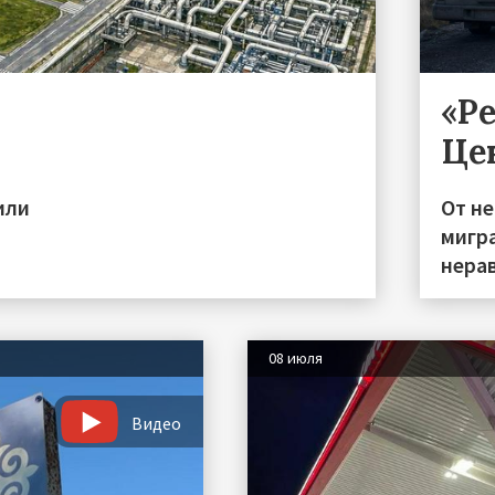
«Р
Це
или
От н
мигра
нера
08 июля
Видео