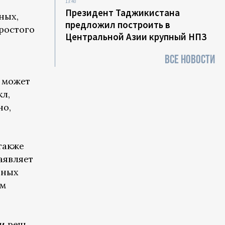
13:40
Президент Таджикистана
ных,
предложил построить в
простого
Центральной Азии крупный НПЗ
ВСЕ НОВОСТИ
 может
л,
но,
также
аявляет
сных
ом
и речь