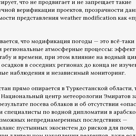
рует, что не продвигает и не запрещает такие
аучной верификации проектов, прозрачности дан
ости представления weather modification как «
ается, что модификация погоды — это всё-таки
 и региональные атмосферные процессы: эффект
абу и времени, при этом влияние на водный цик
осадков в соседних регионах до конца не изуче
ьные наблюдения и независимый мониторинг.
тан прямо опирается в Туркестанской области, 
 Национальный центр метеорологии Эмиратов з
 результате посева облаков и об отсутствии «опа
 и специалисты по водной дипломатии в арабск
озможных непреднамеренных последствиях —
аланс пустынных экосистем до рисков для почв,
при длительном накоплении реагентов, даже есл