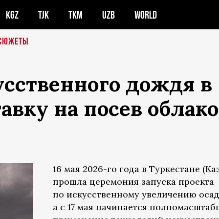
KGZ
TJK
TKM
UZB
WORLD
СЮЖЕТЫ
усственного дождя в
авку на посев облак
16 мая 2026-го года в Туркестане (Ка
прошла церемония запуска проекта
по искусственному увеличению осад
а с 17 мая начинается полномасштаб