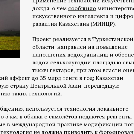
применение технологий искусствен
дождя, о чём
сообщило
министерств
искусственного интеллекта и цифро
развития Казахстана (МИИЦР).
Проект реализуется в Туркестанской
области, направлен на повышение
наполнения водохранилищ и обесп
водой сельхозугодий площадью свы
тысяч гектаров, при этом власти оц
й эффект до 35 млрд тенге в год; Казахстан
вую страну Центральной Азии, перешедшую
нию таких технологий.
бщению, используется технология локального
о 5 км: в облака с самолётов подаются реагенты
мые в международной практике модификации пог
о технология не должна приводить к формирова