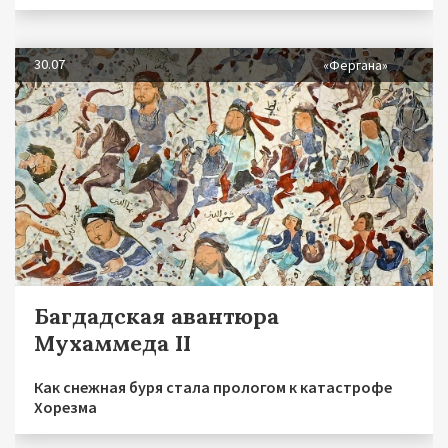
30.07
«Фергана»
Багдадская авантюра
Мухаммеда II
Как снежная буря стала прологом к катастрофе
Хорезма