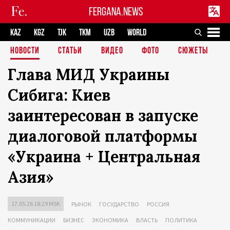
FERGANA.NEWS
KAZ
KGZ
TJK
TKM
UZB
WORLD
НОВОСТИ
СТАТЬИ
ВИДЕО
ФОТО
СЮЖЕТЫ
Глава МИД Украины
Сибига: Киев
заинтересован в запуске
диалоговой платформы
«Украина + Центральная
Азия»
17.05.26 18:29 MSK
РЫНОК
ГОСУДАРСТВО
РОССИЯ
КОММУНИКАЦИИ
БИЗНЕС
ЭКОНОМИКА
ВЛАСТЬ
ПОЛИТИКА