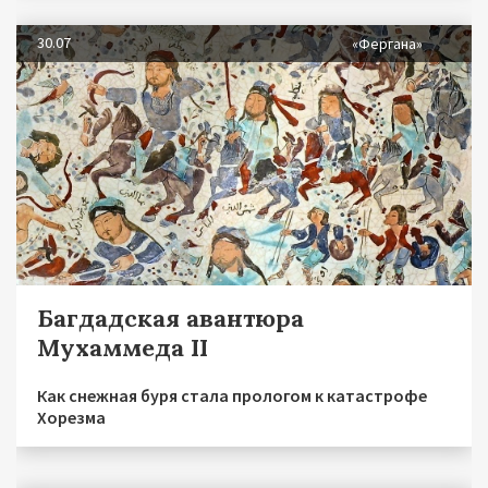
30.07
«Фергана»
Багдадская авантюра
Мухаммеда II
Как снежная буря стала прологом к катастрофе
Хорезма