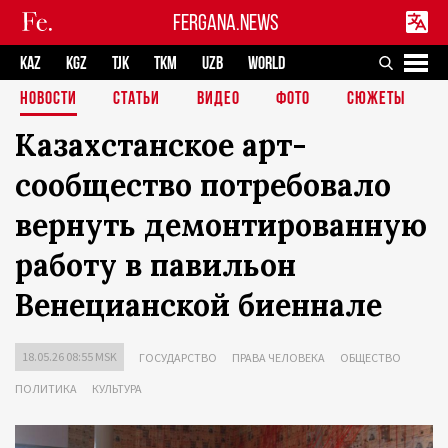
FERGANA.NEWS
KAZ
KGZ
TJK
TKM
UZB
WORLD
НОВОСТИ
СТАТЬИ
ВИДЕО
ФОТО
СЮЖЕТЫ
Казахстанское арт-
сообщество потребовало
вернуть демонтированную
работу в павильон
Венецианской биеннале
18.05.26 08:55 MSK
ГОСУДАРСТВО
ПРАВА ЧЕЛОВЕКА
ОБЩЕСТВО
ПОЛИТИКА
КУЛЬТУРА