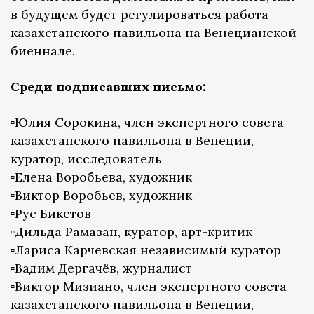
в будущем будет регулироваться работа
казахстанского павильона на Венецианской
биеннале.
Среди подписавших письмо:
▫️Юлия Сорокина, член экспертного совета
казахстанского павильона в Венеции,
куратор, исследователь
▫️Елена Воробьева, художник
▫️Виктор Воробьев, художник
▫️Рус Бикетов
▫️Дильда Рамазан, куратор, арт-критик
▫️Лариса Карчевская независимый куратор
▫️Вадим Дергачёв, журналист
▫️Виктор Мизиано, член экспертного совета
казахстанского павильона в Венеции,