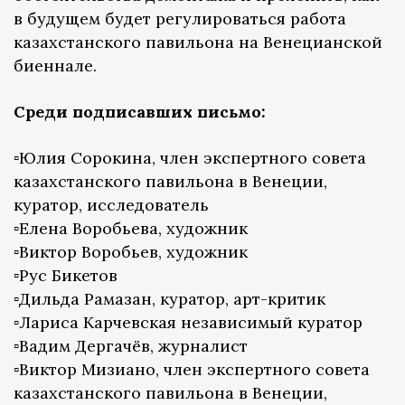
в будущем будет регулироваться работа
казахстанского павильона на Венецианской
биеннале.
Среди подписавших письмо:
▫️Юлия Сорокина, член экспертного совета
казахстанского павильона в Венеции,
куратор, исследователь
▫️Елена Воробьева, художник
▫️Виктор Воробьев, художник
▫️Рус Бикетов
▫️Дильда Рамазан, куратор, арт-критик
▫️Лариса Карчевская независимый куратор
▫️Вадим Дергачёв, журналист
▫️Виктор Мизиано, член экспертного совета
казахстанского павильона в Венеции,