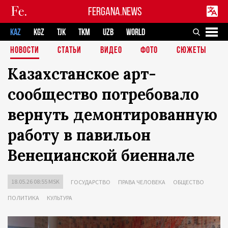
FERGANA.NEWS
KAZ
KGZ
TJK
TKM
UZB
WORLD
НОВОСТИ
СТАТЬИ
ВИДЕО
ФОТО
СЮЖЕТЫ
Казахстанское арт-
сообщество потребовало
вернуть демонтированную
работу в павильон
Венецианской биеннале
18.05.26 08:55 MSK
ГОСУДАРСТВО
ПРАВА ЧЕЛОВЕКА
ОБЩЕСТВО
ПОЛИТИКА
КУЛЬТУРА