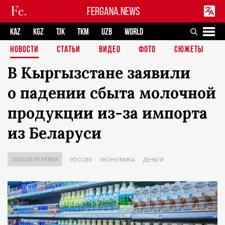
FERGANA.NEWS
KAZ
KGZ
TJK
TKM
UZB
WORLD
НОВОСТИ
СТАТЬИ
ВИДЕО
ФОТО
СЮЖЕТЫ
В Кыргызстане заявили
о падении сбыта молочной
продукции из-за импорта
из Беларуси
18.05.26 09:14 MSK
РОССИЯ
ЭКОНОМИКА
ДЕНЬГИ