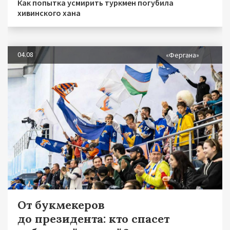
Как попытка усмирить туркмен погубила
хивинского хана
04.08
«Фергана»
От букмекеров
до президента: кто спасет