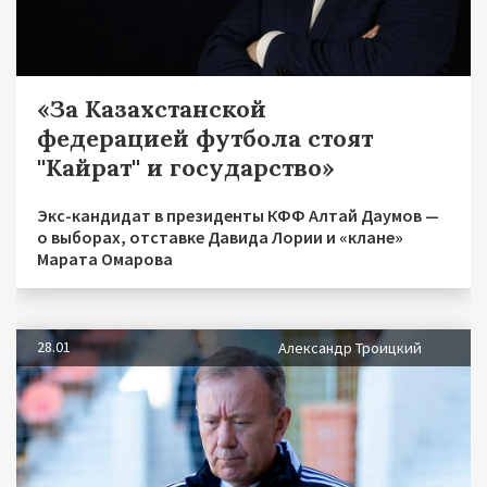
«За Казахстанской
федерацией футбола стоят
''Кайрат'' и государство»
Экс-кандидат в президенты КФФ Алтай Даумов —
о выборах, отставке Давида Лории и «клане»
Марата Омарова
28.01
Александр Троицкий