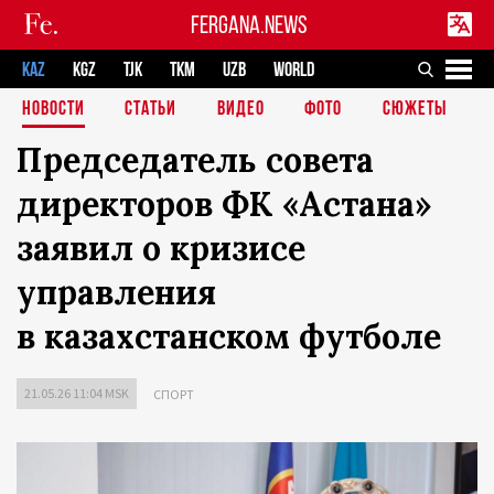
FERGANA.NEWS
KAZ
KGZ
TJK
TKM
UZB
WORLD
НОВОСТИ
СТАТЬИ
ВИДЕО
ФОТО
СЮЖЕТЫ
Председатель совета
директоров ФК «Астана»
заявил о кризисе
управления
в казахстанском футболе
21.05.26 11:04 MSK
СПОРТ