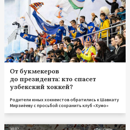
От букмекеров
до президента: кто спасет
узбекский хоккей?
Родители юных хоккеистов обратились к Шавкату
Мирзиёеву с просьбой сохранить клуб «Хумо»
30.07
«Фергана»