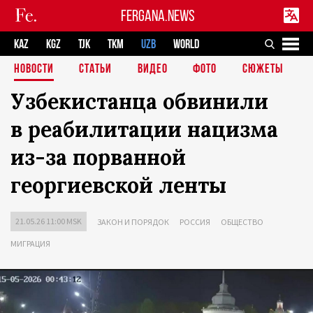
FERGANA.NEWS
KAZ
KGZ
TJK
TKM
UZB
WORLD
НОВОСТИ
СТАТЬИ
ВИДЕО
ФОТО
СЮЖЕТЫ
Узбекистанца обвинили
в реабилитации нацизма
из-за порванной
георгиевской ленты
21.05.26 11:00 MSK
ЗАКОН И ПОРЯДОК
РОССИЯ
ОБЩЕСТВО
МИГРАЦИЯ