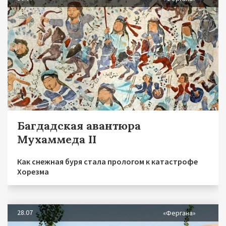
Багдадская авантюра
Мухаммеда II
Как снежная буря стала прологом к катастрофе
Хорезма
28.07
«Фергана»