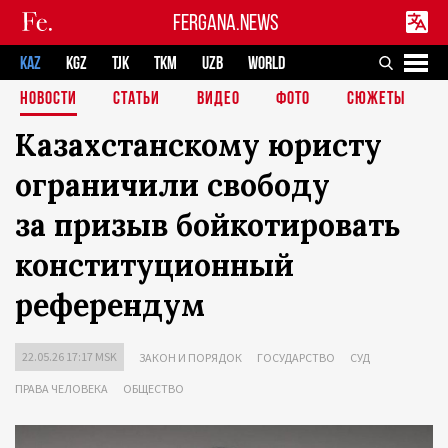
FERGANA.NEWS
KAZ
KGZ
TJK
TKM
UZB
WORLD
НОВОСТИ
СТАТЬИ
ВИДЕО
ФОТО
СЮЖЕТЫ
Казахстанскому юристу
ограничили свободу
за призыв бойкотировать
конституционный
референдум
22.05.26 17:17 MSK
ЗАКОН И ПОРЯДОК
ГОСУДАРСТВО
СУД
ПРАВА ЧЕЛОВЕКА
ОБЩЕСТВО