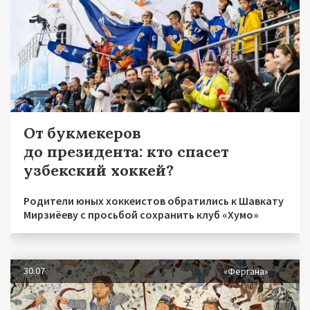
От букмекеров
до президента: кто спасет
узбекский хоккей?
Родители юных хоккеистов обратились к Шавкату
Мирзиёеву с просьбой сохранить клуб «Хумо»
30.07
«Фергана»