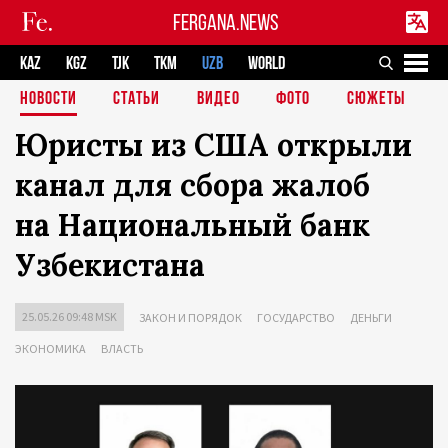
FERGANA.NEWS
KAZ
KGZ
TJK
TKM
UZB
WORLD
НОВОСТИ
СТАТЬИ
ВИДЕО
ФОТО
СЮЖЕТЫ
Юристы из США открыли
канал для сбора жалоб
на Национальный банк
Узбекистана
25.05.26 09:48 MSK
ЗАКОН И ПОРЯДОК
ГОСУДАРСТВО
ДЕНЬГИ
ЭКОНОМИКА
ВЛАСТЬ