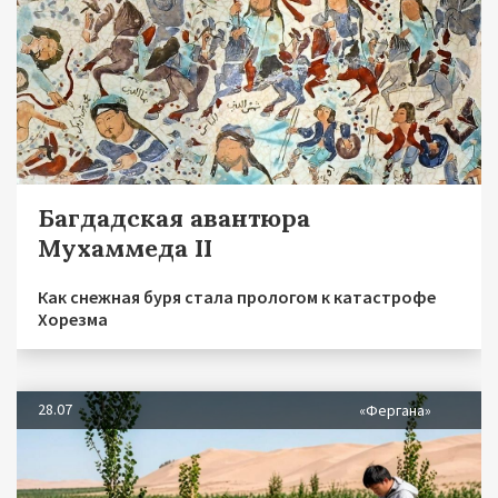
Багдадская авантюра
Мухаммеда II
Как снежная буря стала прологом к катастрофе
Хорезма
28.07
«Фергана»