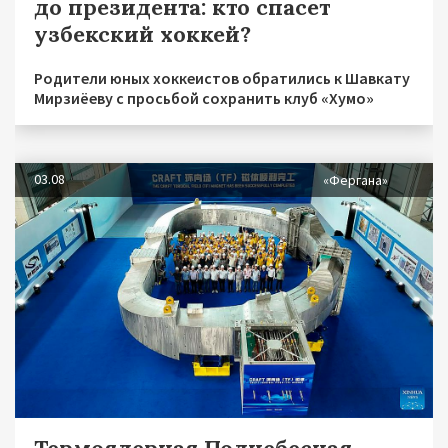
до президента: кто спасет
узбекский хоккей?
Родители юных хоккеистов обратились к Шавкату
Мирзиёеву с просьбой сохранить клуб «Хумо»
03.08
«Фергана»
Термоядерная Поднебесная