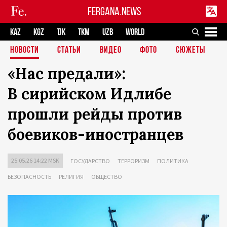
FERGANA.NEWS
KAZ
KGZ
TJK
TKM
UZB
WORLD
НОВОСТИ
СТАТЬИ
ВИДЕО
ФОТО
СЮЖЕТЫ
«Нас предали»:
В сирийском Идлибе
прошли рейды против
боевиков-иностранцев
25.05.26 14:22 MSK
ГОСУДАРСТВО
ТЕРРОРИЗМ
ПОЛИТИКА
БЕЗОПАСНОСТЬ
РЕЛИГИЯ
ОБЩЕСТВО