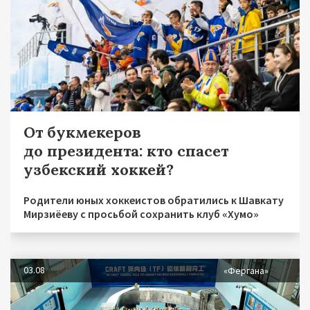
От букмекеров
до президента: кто спасет
узбекский хоккей?
Родители юных хоккеистов обратились к Шавкату
Мирзиёеву с просьбой сохранить клуб «Хумо»
03.08
«Фергана»