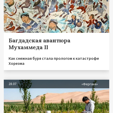
Багдадская авантюра
Мухаммеда II
Как снежная буря стала прологом к катастрофе
Хорезма
28.07
«Фергана»