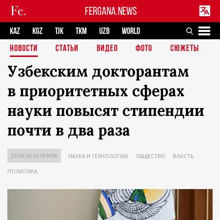
FERGANA.NEWS
KAZ
KGZ
TJK
TKM
UZB
WORLD
НОВОСТИ
СТАТЬИ
ВИДЕО
ФОТО
СЮЖЕТЫ
Узбекским докторантам
в приоритетных сферах
науки повысят стипендии
почти в два раза
25.05.26 16:56 MSK
НАУКА И ТЕХНОЛОГИИ
ОБЩЕСТВО
ВЛАСТЬ
ПОЛИТИКА