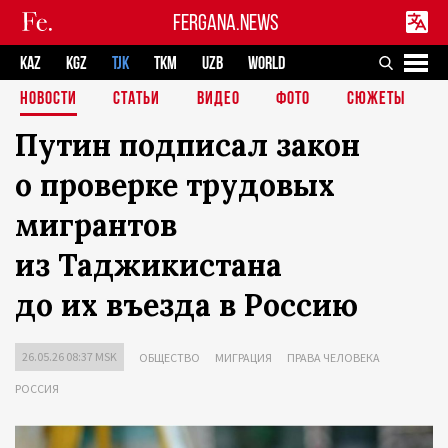
FERGANA.NEWS
KAZ
KGZ
TJK
TKM
UZB
WORLD
НОВОСТИ
СТАТЬИ
ВИДЕО
ФОТО
СЮЖЕТЫ
Путин подписал закон
о проверке трудовых
мигрантов
из Таджикистана
до их въезда в Россию
26.05.26 08:37 MSK
ОБЩЕСТВО
МИГРАЦИЯ
ПРАВА ЧЕЛОВЕКА
РОССИЯ