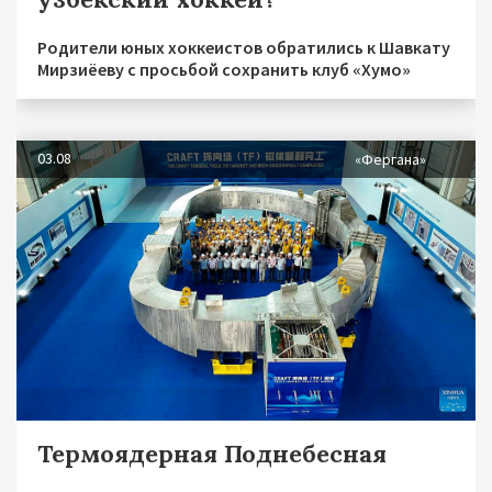
Родители юных хоккеистов обратились к Шавкату
Мирзиёеву с просьбой сохранить клуб «Хумо»
03.08
«Фергана»
Термоядерная Поднебесная