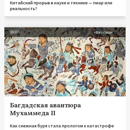
Китайский прорыв в науке и технике — пиар или
реальность?
30.07
«Фергана»
Багдадская авантюра
Мухаммеда II
Как снежная буря стала прологом к катастрофе