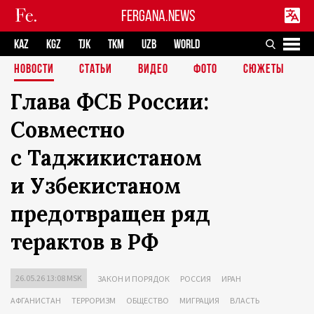
FERGANA.NEWS
KAZ
KGZ
TJK
TKM
UZB
WORLD
НОВОСТИ
СТАТЬИ
ВИДЕО
ФОТО
СЮЖЕТЫ
Глава ФСБ России:
Совместно
с Таджикистаном
и Узбекистаном
предотвращен ряд
терактов в РФ
26.05.26 13:08 MSK
ЗАКОН И ПОРЯДОК
РОССИЯ
ИРАН
АФГАНИСТАН
ТЕРРОРИЗМ
ОБЩЕСТВО
МИГРАЦИЯ
ВЛАСТЬ