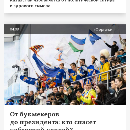
и здравого смысла
04.08
«Фергана»
От букмекеров
до президента: кто спасет
узбекский хоккей?