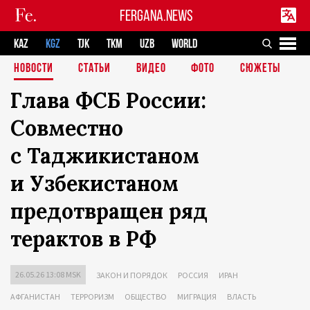
FERGANA.NEWS
KAZ
KGZ
TJK
TKM
UZB
WORLD
НОВОСТИ
СТАТЬИ
ВИДЕО
ФОТО
СЮЖЕТЫ
Глава ФСБ России:
Совместно
с Таджикистаном
и Узбекистаном
предотвращен ряд
терактов в РФ
26.05.26 13:08 MSK
ЗАКОН И ПОРЯДОК
РОССИЯ
ИРАН
АФГАНИСТАН
ТЕРРОРИЗМ
ОБЩЕСТВО
МИГРАЦИЯ
ВЛАСТЬ