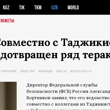
KGZ
TJK
TKM
UZB
WORLD
СЮЖЕТЫ
 Совместно с Таджик
дотвращен ряд терак
ТЕРРОРИЗМ
ОБЩЕСТВО
МИГРАЦИЯ
ВЛАСТЬ
БЕЗОПАСНОСТЬ
Директор Федеральной службы
безопасности (ФСБ) России Алексан
Бортников заявил, что его ведомство
совместно с коллегами из Таджикис