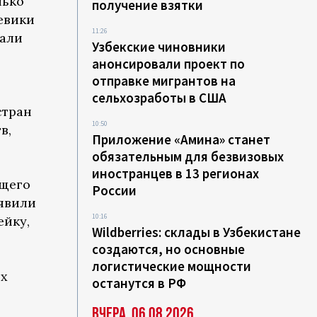
лько
получение взятки
евики
11:26
вали
Узбекские чиновники
анонсировали проект по
отправке мигрантов на
сельхозработы в США
стран
10:50
в,
Приложение «Амина» станет
обязательным для безвизовых
иностранцев в 13 регионах
ущего
России
явили
10:16
ейку,
Wildberries: склады в Узбекистане
создаются, но основные
логистические мощности
ых
останутся в РФ
Вчера, 06.08.2026