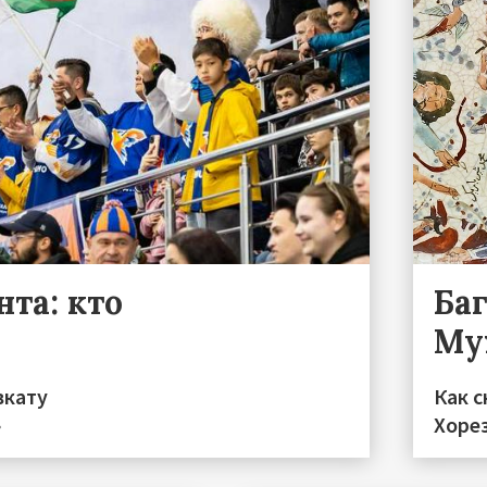
та: кто
Ба
Му
вкату
Как с
»
Хоре