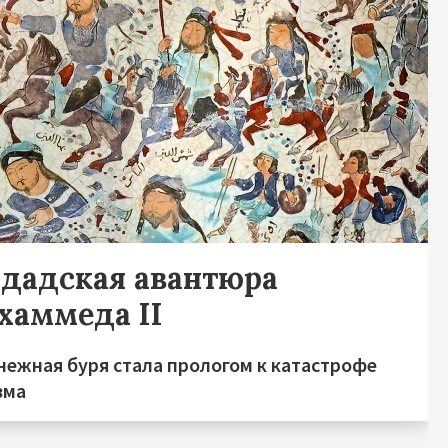
гдадская авантюра
хаммеда II
нежная буря стала прологом к катастрофе
зма