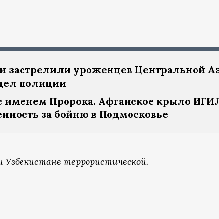
и застрелили уроженцев Центральной Аз
дел полиции
о с именем Пророка. Афганское крыло ИГИ
венность за бойню в Подмосковье
 и Узбекистане террористической.