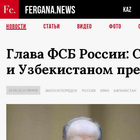
FERGANA.NEWS
KAZ
НОВОСТИ
СТАТЬИ
ВИДЕО
ФОТО
Глава ФСБ России:
и Узбекистаном пре
26.05.26 13:08 MSK
ЗАКОН И ПОРЯДОК
РОССИЯ
ИРАН
АФГАНИСТАН