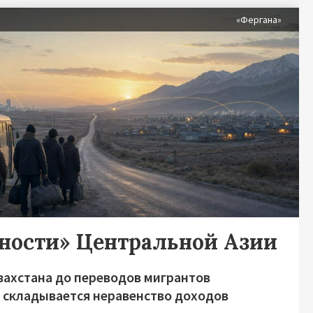
«Фергана»
дности» Центральной Азии
захстана до переводов мигрантов
о складывается неравенство доходов