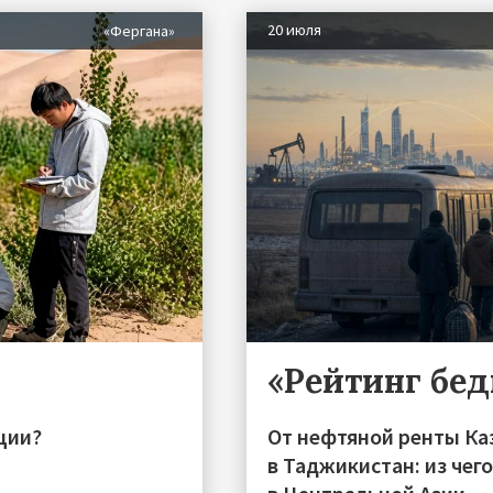
20 июля
«Фергана»
«Рейтинг бе
ции?
От нефтяной ренты Ка
в Таджикистан: из чег