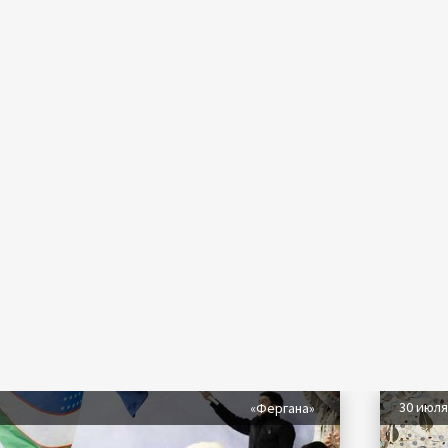
30 июл
«Фергана»