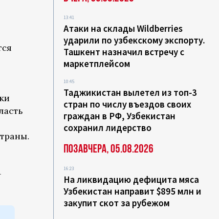
13:41
Атаки на склады Wildberries
ударили по узбекскому экспорту.
тся
Ташкент назначил встречу с
,
маркетплейсом
10:45
Таджикистан вылетел из топ-3
ки
стран по числу въездов своих
ласть
граждан в РФ, Узбекистан
сохранил лидерство
траны.
Позавчера, 05.08.2026
16:23
—
На ликвидацию дефицита мяса
Узбекистан направит $895 млн и
закупит скот за рубежом