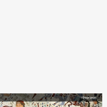
я
«Фергана»