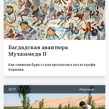
Багдадская авантюра
Мухаммеда II
Как снежная буря стала прологом к катастрофе
Хорезма
28.07
«Фергана»