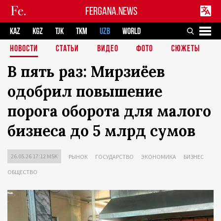
FERGANA.NEWS
KAZ
KGZ
TJK
TKM
UZB
WORLD
НОВОСТИ
СТАТЬИ
ВИДЕО
ФОТО
СЮЖЕТЫ
В пять раз: Мирзиёев
одобрил повышение
порога оборота для малого
бизнеса до 5 млрд сумов
26.05.26 17:12 MSK
РЫНОК
ГОСУДАРСТВО
ЭКОНОМИКА
БИЗНЕС
ОБЩЕСТВО