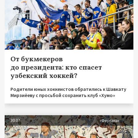
От букмекеров
до президента: кто спасет
узбекский хоккей?
Родители юных хоккеистов обратились к Шавкату
Мирзиёеву с просьбой сохранить клуб «Хумо»
30.07
«Фергана»