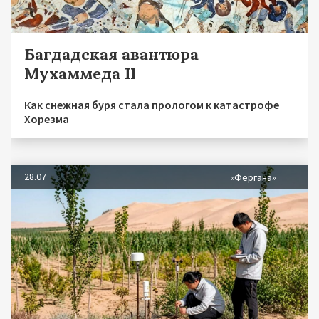
Багдадская авантюра
Мухаммеда II
Как снежная буря стала прологом к катастрофе
Хорезма
28.07
«Фергана»