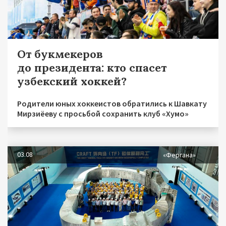
От букмекеров
до президента: кто спасет
узбекский хоккей?
Родители юных хоккеистов обратились к Шавкату
Мирзиёеву с просьбой сохранить клуб «Хумо»
03.08
«Фергана»