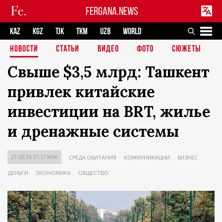
FERGANA.NEWS
KAZ
KGZ
TJK
TKM
UZB
WORLD
НОВОСТИ
СТАТЬИ
ВИДЕО
ФОТО
СЮЖЕТЫ
Свыше $3,5 млрд: Ташкент
привлек китайские
инвестиции на BRT, жилье
и дренажные системы
27.05.26 17:17 MSK
СРЕДА ОБИТАНИЯ
КОММУНИКАЦИИ
БИЗНЕС
ДЕНЬГИ
ЭКОНОМИКА
ОБЩЕСТВО