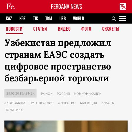
FERGANA.NEWS
KAZ
KGZ
TJK
TKM
UZB
WORLD
НОВОСТИ
СТАТЬИ
ВИДЕО
ФОТО
СЮЖЕТЫ
Узбекистан предложил
странам ЕАЭС создать
цифровое пространство
безбарьерной торговли
29.05.26 15:48 MSK
РЫНОК
РОССИЯ
КОММУНИКАЦИИ
ЭКОНОМИКА
ПУТЕШЕСТВИЯ
ОБЩЕСТВО
МИГРАЦИЯ
ВЛАСТЬ
ПОЛИТИКА