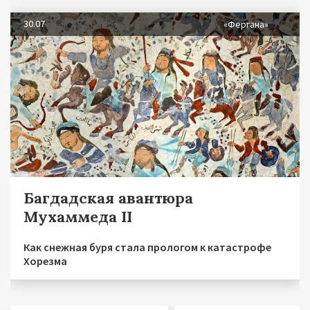
30.07
«Фергана»
Багдадская авантюра
Мухаммеда II
Как снежная буря стала прологом к катастрофе
Хорезма