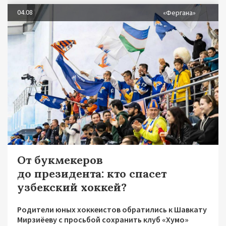
04.08
«Фергана»
От букмекеров
до президента: кто спасет
узбекский хоккей?
Родители юных хоккеистов обратились к Шавкату
Мирзиёеву с просьбой сохранить клуб «Хумо»