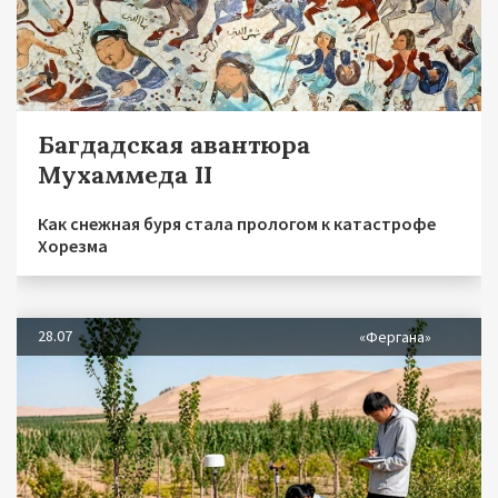
Багдадская авантюра
Мухаммеда II
Как снежная буря стала прологом к катастрофе
Хорезма
28.07
«Фергана»