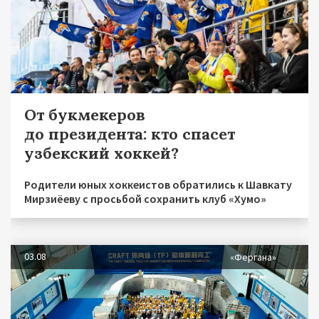
От букмекеров
до президента: кто спасет
узбекский хоккей?
Родители юных хоккеистов обратились к Шавкату
Мирзиёеву с просьбой сохранить клуб «Хумо»
03.08
«Фергана»