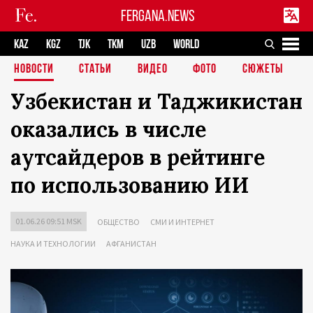
FERGANA.NEWS
KAZ
KGZ
TJK
TKM
UZB
WORLD
НОВОСТИ
СТАТЬИ
ВИДЕО
ФОТО
СЮЖЕТЫ
Узбекистан и Таджикистан
оказались в числе
аутсайдеров в рейтинге
по использованию ИИ
01.06.26 09:51 MSK
ОБЩЕСТВО
СМИ И ИНТЕРНЕТ
НАУКА И ТЕХНОЛОГИИ
АФГАНИСТАН