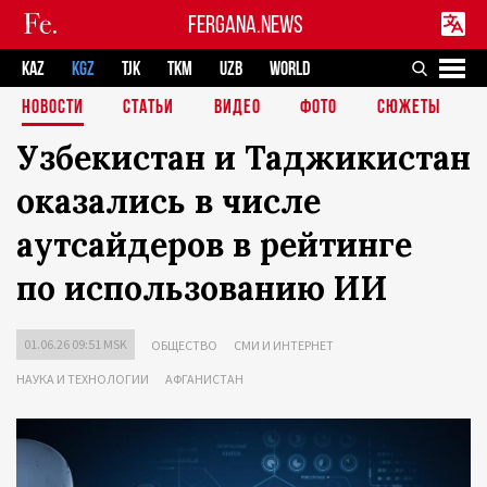
FERGANA.NEWS
KAZ
KGZ
TJK
TKM
UZB
WORLD
НОВОСТИ
СТАТЬИ
ВИДЕО
ФОТО
СЮЖЕТЫ
Узбекистан и Таджикистан
оказались в числе
аутсайдеров в рейтинге
по использованию ИИ
01.06.26 09:51 MSK
ОБЩЕСТВО
СМИ И ИНТЕРНЕТ
НАУКА И ТЕХНОЛОГИИ
АФГАНИСТАН