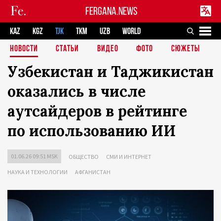
FERGANA.NEWS
KAZ
KGZ
TJK
TKM
UZB
WORLD
НОВОСТИ
СТАТЬИ
ВИДЕО
ФОТО
СЮЖЕТЫ
Узбекистан и Таджикистан
оказались в числе
аутсайдеров в рейтинге
по использованию ИИ
01.06.26 09:51 MSK
ОБЩЕСТВО
СМИ И ИНТЕРНЕТ
НАУКА И ТЕХНОЛОГИИ
АФГАНИСТАН