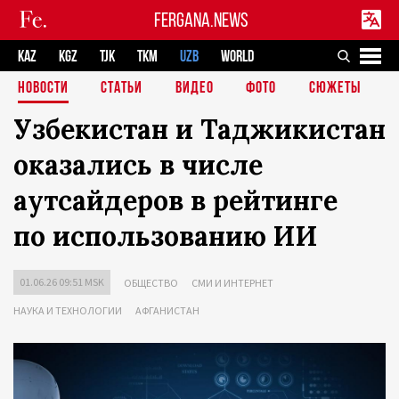
FERGANA.NEWS
KAZ
KGZ
TJK
TKM
UZB
WORLD
НОВОСТИ
СТАТЬИ
ВИДЕО
ФОТО
СЮЖЕТЫ
Узбекистан и Таджикистан
оказались в числе
аутсайдеров в рейтинге
по использованию ИИ
01.06.26 09:51 MSK
ОБЩЕСТВО
СМИ И ИНТЕРНЕТ
НАУКА И ТЕХНОЛОГИИ
АФГАНИСТАН