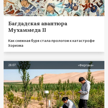
Багдадская авантюра
Мухаммеда II
Как снежная буря стала прологом к катастрофе
Хорезма
28.07
«Фергана»