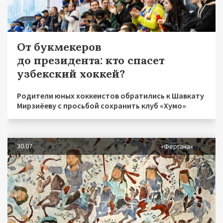
От букмекеров
до президента: кто спасет
узбекский хоккей?
Родители юных хоккеистов обратились к Шавкату
Мирзиёеву с просьбой сохранить клуб «Хумо»
30.07
«Фергана»