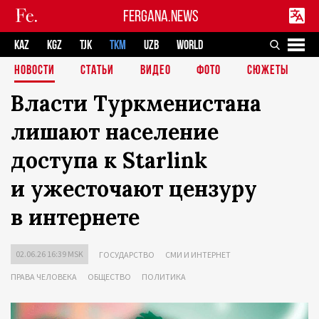
FERGANA.NEWS
KAZ
KGZ
TJK
TKM
UZB
WORLD
НОВОСТИ
СТАТЬИ
ВИДЕО
ФОТО
СЮЖЕТЫ
Власти Туркменистана
лишают население
доступа к Starlink
и ужесточают цензуру
в интернете
02.06.26 16:39 MSK
ГОСУДАРСТВО
СМИ И ИНТЕРНЕТ
ПРАВА ЧЕЛОВЕКА
ОБЩЕСТВО
ПОЛИТИКА