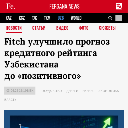
FERGANA.NEWS
KAZ
KGZ
TJK
TKM
UZB
WORLD
НОВОСТИ
СТАТЬИ
ВИДЕО
ФОТО
СЮЖЕТЫ
Fitch улучшило прогноз
кредитного рейтинга
Узбекистана
до «позитивного»
03.06.26 16:19 MSK
ГОСУДАРСТВО
ДЕНЬГИ
БИЗНЕС
ЭКОНОМИКА
ВЛАСТЬ