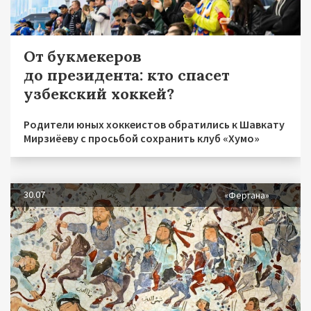
От букмекеров
до президента: кто спасет
узбекский хоккей?
Родители юных хоккеистов обратились к Шавкату
Мирзиёеву с просьбой сохранить клуб «Хумо»
30.07
«Фергана»