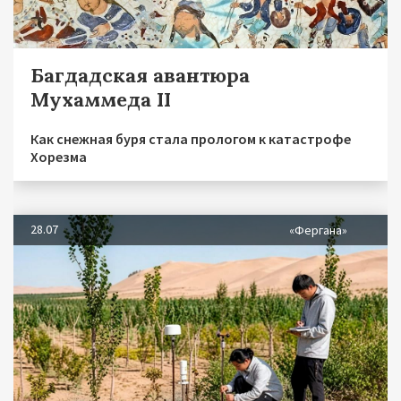
Багдадская авантюра
Мухаммеда II
Как снежная буря стала прологом к катастрофе
Хорезма
28.07
«Фергана»