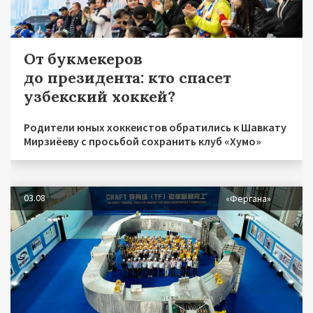
От букмекеров
до президента: кто спасет
узбекский хоккей?
Родители юных хоккеистов обратились к Шавкату
Мирзиёеву с просьбой сохранить клуб «Хумо»
03.08
«Фергана»