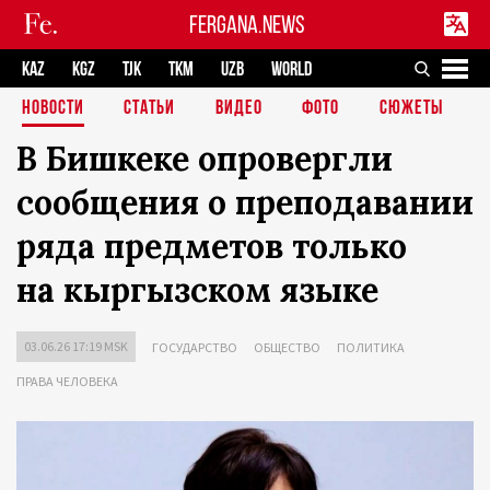
FERGANA.NEWS
KAZ
KGZ
TJK
TKM
UZB
WORLD
НОВОСТИ
СТАТЬИ
ВИДЕО
ФОТО
СЮЖЕТЫ
В Бишкеке опровергли
сообщения о преподавании
ряда предметов только
на кыргызском языке
03.06.26 17:19 MSK
ГОСУДАРСТВО
ОБЩЕСТВО
ПОЛИТИКА
ПРАВА ЧЕЛОВЕКА