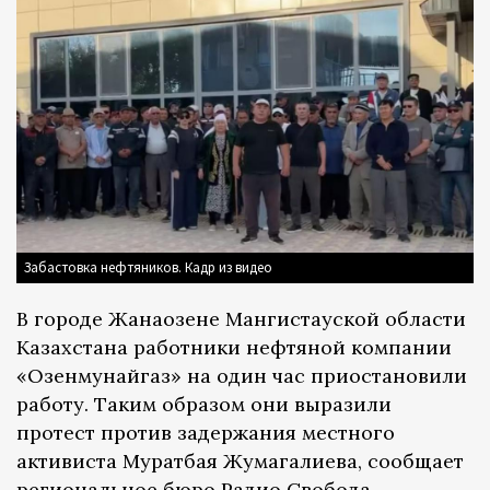
Забастовка нефтяников. Кадр из видео
В городе Жанаозене Мангистауской области
Казахстана работники нефтяной компании
«Озенмунайгаз» на один час приостановили
работу. Таким образом они выразили
протест против задержания местного
активиста Муратбая Жумагалиева, сообщает
региональное бюро Радио Свобода —