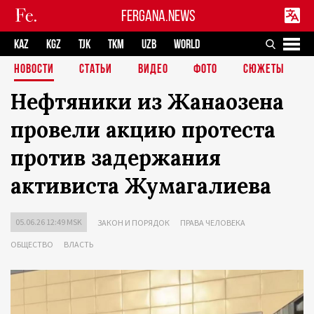
FERGANA.NEWS
KAZ
KGZ
TJK
TKM
UZB
WORLD
НОВОСТИ
СТАТЬИ
ВИДЕО
ФОТО
СЮЖЕТЫ
Нефтяники из Жанаозена
провели акцию протеста
против задержания
активиста Жумагалиева
05.06.26 12:49 MSK
ЗАКОН И ПОРЯДОК
ПРАВА ЧЕЛОВЕКА
ОБЩЕСТВО
ВЛАСТЬ