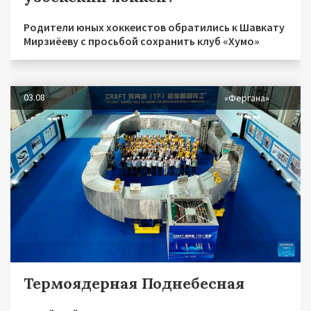
Родители юных хоккеистов обратились к Шавкату
Мирзиёеву с просьбой сохранить клуб «Хумо»
03.08
«Фергана»
Термоядерная Поднебесная