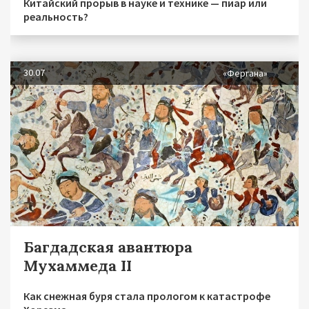
Китайский прорыв в науке и технике — пиар или
реальность?
30.07
«Фергана»
Багдадская авантюра
Мухаммеда II
Как снежная буря стала прологом к катастрофе