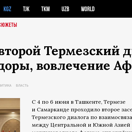
KGZ
TJK
TKM
UZB
WORLD
СЮЖЕТЫ
второй Термезский д
доры, вовлечение Аф
ЛИТИКА
ВЛАСТЬ
С 4 по 6 июня в Ташкенте, Термезе
и Самарканде проходило второе зас
Термезского диалога по взаимосвяз
между Центральной и Южной Азией