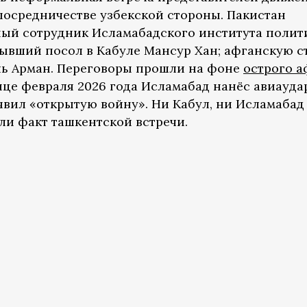
посредничестве узбекской стороны. Пакистан
ный сотрудник Исламабадского института полит
ывший посол в Кабуле Мансур Хан; афганскую с
ль Арман. Переговоры прошли на фоне
острого а
онце февраля 2026 года Исламабад нанёс авиауд
явил «открытую войну». Ни Кабул, ни Исламабад
ли факт ташкентской встречи.