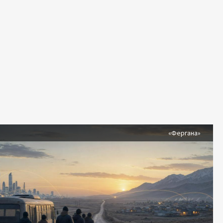
я
«Фергана»