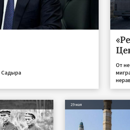
«Р
Це
От н
а Садыра
мигра
нера
29 мая