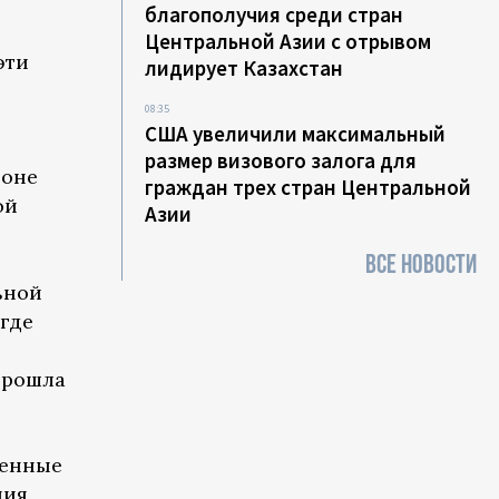
:
благополучия среди стран
Центральной Азии с отрывом
эти
лидирует Казахстан
08:35
США увеличили максимальный
размер визового залога для
ионе
граждан трех стран Центральной
ой
Азии
ВСЕ НОВОСТИ
ьной
где
 прошла
венные
ния