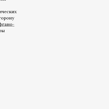
ических
торону
фгано-
ары