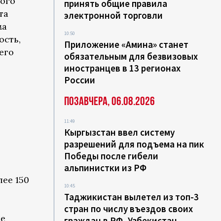
ого
принять общие правила
та
электронной торговли
ма
10:50
ость,
Приложение «Амина» станет
его
обязательным для безвизовых
иностранцев в 13 регионах
России
Позавчера, 06.08.2026
11:49
Кыргызстан ввел систему
разрешений для подъема на пик
Победы после гибели
альпинистки из РФ
ее 150
10:45
Таджикистан вылетел из топ-3
стран по числу въездов своих
ле
граждан в РФ, Узбекистан