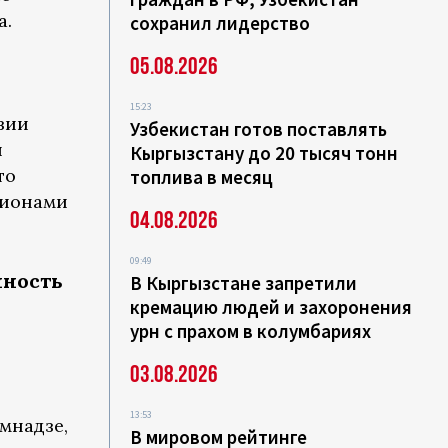
а.
сохранил лидерство
05.08.2026
15:23
зии
Узбекистан готов поставлять
й
Кыргызстану до 20 тысяч тонн
то
топлива в месяц
гионами
04.08.2026
09:49
нность
В Кыргызстане запретили
кремацию людей и захоронения
урн с прахом в колумбариях
03.08.2026
13:53
мнадзе,
В мировом рейтинге