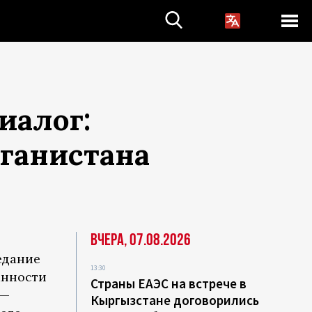
иалог:
ганистана
Вчера, 07.08.2026
едание
13:30
анности
Страны ЕАЭС на встрече в
 —
Кыргызстане договорились