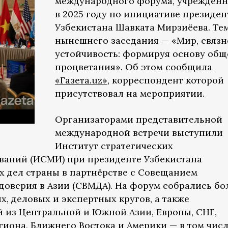
международного форума, учреждённ
в 2025 году по инициативе президен
Узбекистана Шавката Мирзиёева. Те
нынешнего заседания — «Мир, связн
устойчивость: формируя основу общ
процветания». Об этом
сообщила
«Газета.uz»
, корреспондент которой
присутствовал на мероприятии.
Организаторами представительной
международной встречи выступили
Институт стратегических
ваний (ИСМИ) при президенте Узбекистана
 дел страны в партнёрстве с Совещанием
доверия в Азии (СВМДА). На форум собрались бол
, деловых и экспертных кругов, а также
 из Центральной и Южной Азии, Европы, СНГ,
гиона, Ближнего Востока и Америки — в том чис