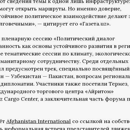
 от сведения темы к одной лишь инфраструктуре
могут открыть маршруты. Но именно доверие,
тойчивое политическое взаимодействие делают 
говечными», — цитирует его «Газета.uz».
 пленарную сессию «Политический диалог
анность как основы устойчивого развития в рег
е тематические сессии по климату, экологическ
уманитарному сотрудничеству. Среди отдельных
л предусмотрен трек, специально посвящённый
н — Узбекистан — Пакистан, вопросам регионал
дипломатии. Участники также посетили Термез, 
ждународного торгового центра «Айритом»
z Cargo Center, а заключительная часть форума
аёт
Afghanistan International
со ссылкой на собст
сь неформальная встреча представителей движе