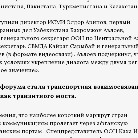
нистана, Пакистана, Туркменистана и Казахстан
тупили директор ИСМИ Элдор Арипов, первый
ранных дел Узбекистана Бахромжон Аълоев,
 генерального секретаря ООН по Центральной А
секретарь СВМДА Кайрат Сарыбай и генеральны
в (в формате видеосвязи) . Аълоев подчеркнул, ч
х условиях укрепление диалога между двумя ре
ое значение».
форума стала транспортная взаимосвяза
как транзитного моста.
мнил, что наиболее короткий маршрут стран
м коммуникациям пролегает через афганскую
танским портам . Спецпредставитель ООН Каха И